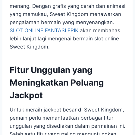
menang. Dengan grafis yang cerah dan animasi
yang memukau, Sweet Kingdom menawarkan
pengalaman bermain yang menyenangkan.
SLOT ONLINE FANTASI EPIK
akan membahas
lebih lanjut lagi mengenai bermain slot online
Sweet Kingdom.
Fitur Unggulan yang
Meningkatkan Peluang
Jackpot
Untuk meraih jackpot besar di Sweet Kingdom,
pemain perlu memanfaatkan berbagai fitur
unggulan yang disediakan dalam permainan ini.
Salah satu fitur yang paling menguntungkan