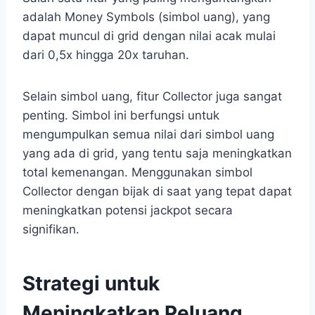
adalah Money Symbols (simbol uang), yang
dapat muncul di grid dengan nilai acak mulai
dari 0,5x hingga 20x taruhan.
Selain simbol uang, fitur Collector juga sangat
penting. Simbol ini berfungsi untuk
mengumpulkan semua nilai dari simbol uang
yang ada di grid, yang tentu saja meningkatkan
total kemenangan. Menggunakan simbol
Collector dengan bijak di saat yang tepat dapat
meningkatkan potensi jackpot secara
signifikan.
Strategi untuk
Meningkatkan Peluang