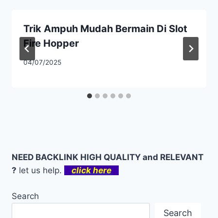
Trik Ampuh Mudah Bermain Di Slot
Fire Hopper
04/07/2025
NEED BACKLINK HIGH QUALITY and RELEVANT
?
let us help.
click here
Search
Search