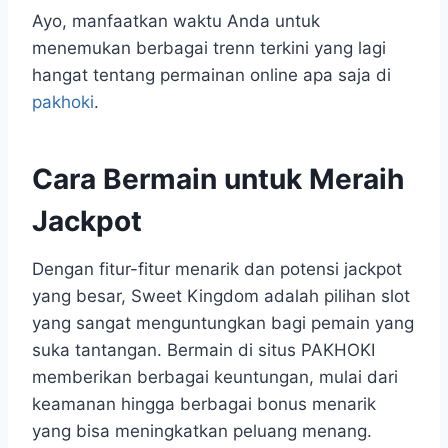
Ayo, manfaatkan waktu Anda untuk
menemukan berbagai trenn terkini yang lagi
hangat tentang permainan online apa saja di
pakhoki
.
Cara Bermain untuk Meraih
Jackpot
Dengan fitur-fitur menarik dan potensi jackpot
yang besar, Sweet Kingdom adalah pilihan slot
yang sangat menguntungkan bagi pemain yang
suka tantangan. Bermain di situs PAKHOKI
memberikan berbagai keuntungan, mulai dari
keamanan hingga berbagai bonus menarik
yang bisa meningkatkan peluang menang.