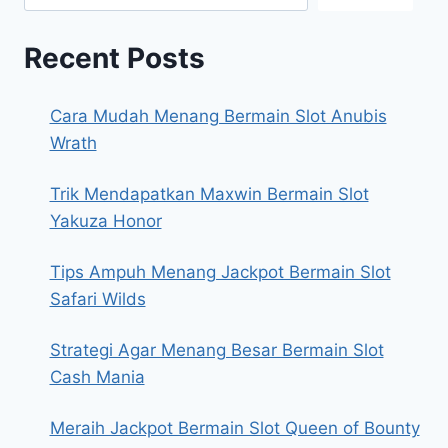
Recent Posts
Cara Mudah Menang Bermain Slot Anubis
Wrath
Trik Mendapatkan Maxwin Bermain Slot
Yakuza Honor
Tips Ampuh Menang Jackpot Bermain Slot
Safari Wilds
Strategi Agar Menang Besar Bermain Slot
Cash Mania
Meraih Jackpot Bermain Slot Queen of Bounty