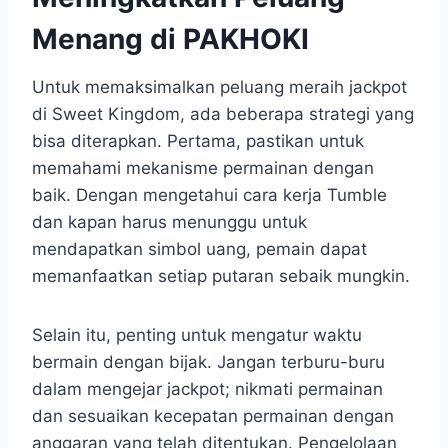
Menang di PAKHOKI
Untuk memaksimalkan peluang meraih jackpot
di Sweet Kingdom, ada beberapa strategi yang
bisa diterapkan. Pertama, pastikan untuk
memahami mekanisme permainan dengan
baik. Dengan mengetahui cara kerja Tumble
dan kapan harus menunggu untuk
mendapatkan simbol uang, pemain dapat
memanfaatkan setiap putaran sebaik mungkin.
Selain itu, penting untuk mengatur waktu
bermain dengan bijak. Jangan terburu-buru
dalam mengejar jackpot; nikmati permainan
dan sesuaikan kecepatan permainan dengan
anggaran yang telah ditentukan. Pengelolaan