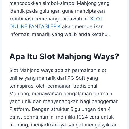
mencocokkan simbol-simbol Mahjong yang
identik pada gulungan guna menciptakan
kombinasi pemenang. Dibawah ini
SLOT
ONLINE FANTASI EPIK
akan memberikan
informasi menarik yang wajib anda ketahui.
Apa Itu Slot Mahjong Ways?
Slot Mahjong Ways adalah permainan slot
online yang menarik dari PG Soft yang
terinspirasi oleh permainan tradisional
Mahjong, menawarkan pengalaman bermain
yang unik dan menyenangkan bagi penggemar
Platform. Dengan struktur 5 gulungan dan 4
baris, permainan ini memiliki 1024 cara untuk
menang, menjadikannya sangat mengasyikkan.