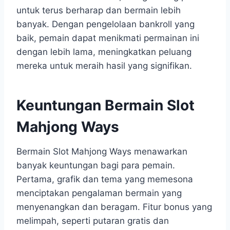
untuk terus berharap dan bermain lebih
banyak. Dengan pengelolaan bankroll yang
baik, pemain dapat menikmati permainan ini
dengan lebih lama, meningkatkan peluang
mereka untuk meraih hasil yang signifikan.
Keuntungan Bermain Slot
Mahjong Ways
Bermain Slot Mahjong Ways menawarkan
banyak keuntungan bagi para pemain.
Pertama, grafik dan tema yang memesona
menciptakan pengalaman bermain yang
menyenangkan dan beragam. Fitur bonus yang
melimpah, seperti putaran gratis dan