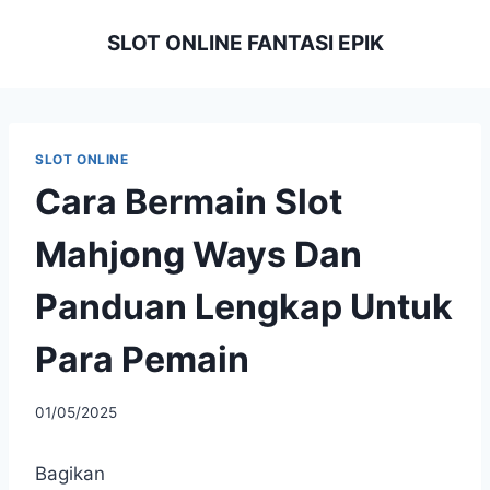
Skip
SLOT ONLINE FANTASI EPIK
to
content
SLOT ONLINE
Cara Bermain Slot
Mahjong Ways Dan
Panduan Lengkap Untuk
Para Pemain
01/05/2025
Bagikan