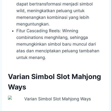
dapat bertransformasi menjadi simbol
wild, meningkatkan peluang untuk
memenangkan kombinasi yang lebih
menguntungkan.
Fitur Cascading Reels: Winning
combinations menghilang, sehingga
memungkinkan simbol baru muncul dari
atas dan menciptakan peluang tambahan
untuk menang.
Varian Simbol Slot Mahjong
Ways