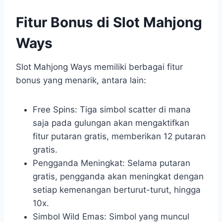
Fitur Bonus di Slot Mahjong
Ways
Slot Mahjong Ways memiliki berbagai fitur
bonus yang menarik, antara lain:
Free Spins: Tiga simbol scatter di mana
saja pada gulungan akan mengaktifkan
fitur putaran gratis, memberikan 12 putaran
gratis.
Pengganda Meningkat: Selama putaran
gratis, pengganda akan meningkat dengan
setiap kemenangan berturut-turut, hingga
10x.
Simbol Wild Emas: Simbol yang muncul