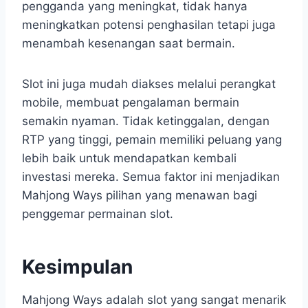
pengganda yang meningkat, tidak hanya
meningkatkan potensi penghasilan tetapi juga
menambah kesenangan saat bermain.
Slot ini juga mudah diakses melalui perangkat
mobile, membuat pengalaman bermain
semakin nyaman. Tidak ketinggalan, dengan
RTP yang tinggi, pemain memiliki peluang yang
lebih baik untuk mendapatkan kembali
investasi mereka. Semua faktor ini menjadikan
Mahjong Ways pilihan yang menawan bagi
penggemar permainan slot.
Kesimpulan
​Mahjong Ways adalah slot yang sangat menarik