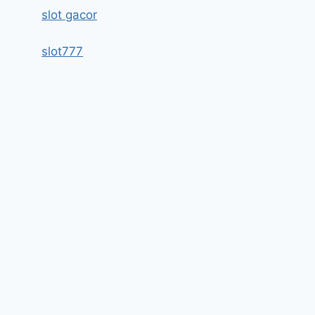
slot gacor
slot777