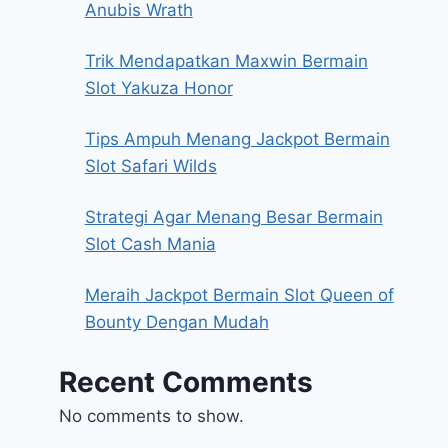
Anubis Wrath
Trik Mendapatkan Maxwin Bermain
Slot Yakuza Honor
Tips Ampuh Menang Jackpot Bermain
Slot Safari Wilds
Strategi Agar Menang Besar Bermain
Slot Cash Mania
Meraih Jackpot Bermain Slot Queen of
Bounty Dengan Mudah
Recent Comments
No comments to show.