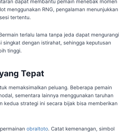
putaran dapat membantu pemain menebak momen
u slot menggunakan RNG, pengalaman menunjukkan
esi tertentu.
 Bermain terlalu lama tanpa jeda dapat mengurangi
 singkat dengan istirahat, sehingga keputusan
ih tinggi.
 yang Tepat
untuk memaksimalkan peluang. Beberapa pemain
 modal, sementara lainnya menggunakan taruhan
 kedua strategi ini secara bijak bisa memberikan
si permainan
obraltoto
. Catat kemenangan, simbol