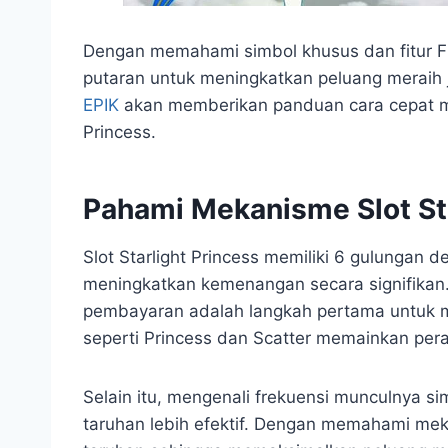
Dengan memahami simbol khusus dan fitur F
putaran untuk meningkatkan peluang meraih j
EPIK
akan memberikan panduan cara cepat me
Princess.
Pahami Mekanisme Slot Sta
Slot Starlight Princess memiliki 6 gulungan d
meningkatkan kemenangan secara signifikan.
pembayaran adalah langkah pertama untuk m
seperti Princess dan Scatter memainkan per
Selain itu, mengenali frekuensi munculnya 
taruhan lebih efektif. Dengan memahami mek