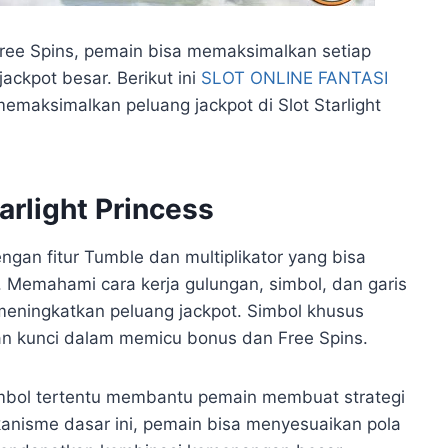
ree Spins, pemain bisa memaksimalkan setiap
ackpot besar. Berikut ini
SLOT ONLINE FANTASI
maksimalkan peluang jackpot di Slot Starlight
rlight Princess
engan fitur Tumble dan multiplikator yang bisa
 Memahami cara kerja gulungan, simbol, dan garis
eningkatkan peluang jackpot. Simbol khusus
an kunci dalam memicu bonus dan Free Spins.
simbol tertentu membantu pemain membuat strategi
anisme dasar ini, pemain bisa menyesuaikan pola