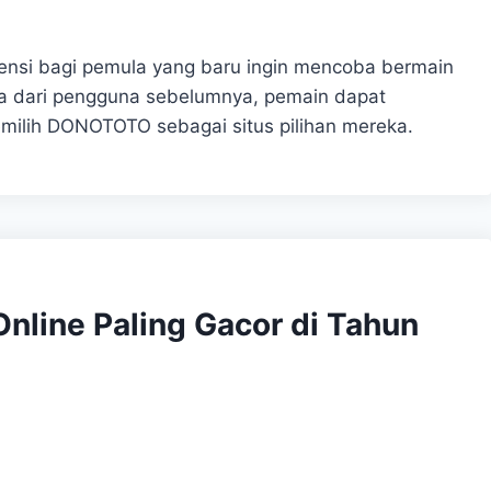
erensi bagi pemula yang baru ingin mencoba bermain
ta dari pengguna sebelumnya, pemain dapat
emilih DONOTOTO sebagai situs pilihan mereka.
nline Paling Gacor di Tahun