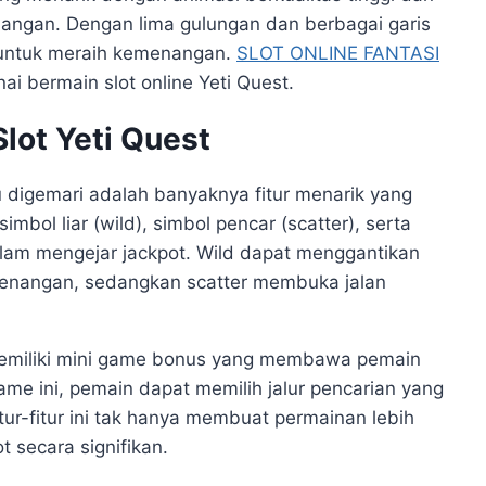
langan. Dengan lima gulungan dan berbagai garis
 untuk meraih kemenangan.
SLOT ONLINE FANTASI
i bermain slot online Yeti Quest.
Slot Yeti Quest
 digemari adalah banyaknya fitur menarik yang
mbol liar (wild), simbol pencar (scatter), serta
dalam mengejar jackpot. Wild dapat menggantikan
enangan, sedangkan scatter membuka jalan
a memiliki mini game bonus yang membawa pemain
me ini, pemain dapat memilih jalur pencarian yang
r-fitur ini tak hanya membuat permainan lebih
t secara signifikan.