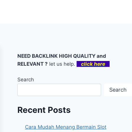
NEED BACKLINK HIGH QUALITY and
RELEVANT ?
let us help.
click here
Search
Search
Recent Posts
Cara Mudah Menang Bermain Slot