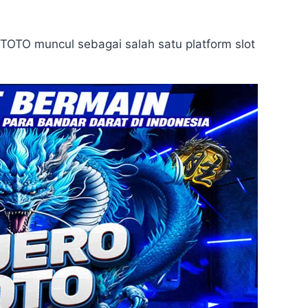
OTOTO muncul sebagai salah satu platform slot