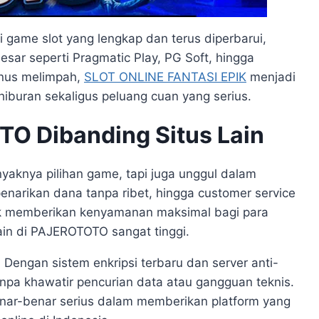
si game slot yang lengkap dan terus diperbarui,
sar seperti Pragmatic Play, PG Soft, hingga
onus melimpah,
SLOT ONLINE FANTASI EPIK
menjadi
 hiburan sekaligus peluang cuan yang serius.
O Dibanding Situs Lain
knya pilihan game, tapi juga unggul dalam
penarikan dana tanpa ribet, hingga customer service
uk memberikan kenyamanan maksimal bagi para
main di PAJEROTOTO sangat tinggi.
 Dengan sistem enkripsi terbaru dan server anti-
npa khawatir pencurian data atau gangguan teknis.
ar-benar serius dalam memberikan platform yang