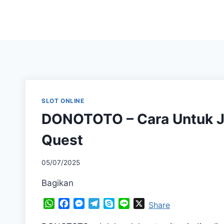
Skip
to
content
SLOT ONLINE
DONOTOTO – Cara Untuk Ja
Quest
05/07/2025
Bagikan
WhatsApp
Facebook
Messenger
Telegram
Skype
Line
X
Share