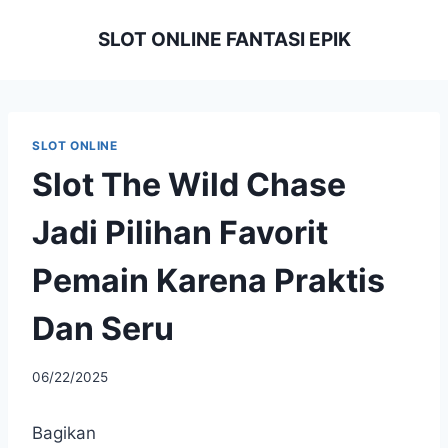
Skip
SLOT ONLINE FANTASI EPIK
to
content
SLOT ONLINE
Slot The Wild Chase
Jadi Pilihan Favorit
Pemain Karena Praktis
Dan Seru
06/22/2025
Bagikan