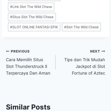
Tags:
#
Link Slot The Wild Chase
#
Situs Slot The Wild Chase
#
SLOT ONLINE FANTASI EPIK
#
Slot The Wild Chase
Post
PREVIOUS
NEXT
Cara Memilih Situs
Tips dan Trik Mudah
navigation
Slot Thunderstruck II
Jackpot di Slot
Terpercaya Dan Aman
Fortune of Aztec
Similar Posts