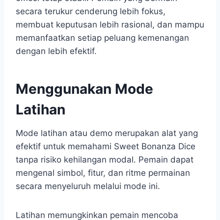
secara terukur cenderung lebih fokus,
membuat keputusan lebih rasional, dan mampu
memanfaatkan setiap peluang kemenangan
dengan lebih efektif.
Menggunakan Mode
Latihan
Mode latihan atau demo merupakan alat yang
efektif untuk memahami Sweet Bonanza Dice
tanpa risiko kehilangan modal. Pemain dapat
mengenal simbol, fitur, dan ritme permainan
secara menyeluruh melalui mode ini.
Latihan memungkinkan pemain mencoba