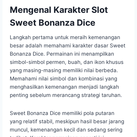
Mengenal Karakter Slot
Sweet Bonanza Dice
Langkah pertama untuk meraih kemenangan
besar adalah memahami karakter dasar Sweet
Bonanza Dice. Permainan ini menampilkan
simbol-simbol permen, buah, dan ikon khusus
yang masing-masing memiliki nilai berbeda.
Memahami nilai simbol dan kombinasi yang
menghasilkan kemenangan menjadi langkah
penting sebelum merancang strategi taruhan.
Sweet Bonanza Dice memiliki pola putaran
yang relatif stabil, meskipun hasil besar jarang
muncul, kemenangan kecil dan sedang sering