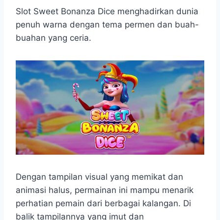
h
a
e
e
k
i
a
c
s
l
y
n
Slot Sweet Bonanza Dice menghadirkan dunia
t
e
s
e
p
e
penuh warna dengan tema permen dan buah-
s
b
e
g
e
buahan yang ceria.
A
o
n
r
p
o
g
a
p
k
e
m
r
Dengan tampilan visual yang memikat dan
animasi halus, permainan ini mampu menarik
perhatian pemain dari berbagai kalangan. Di
balik tampilannya yang imut dan