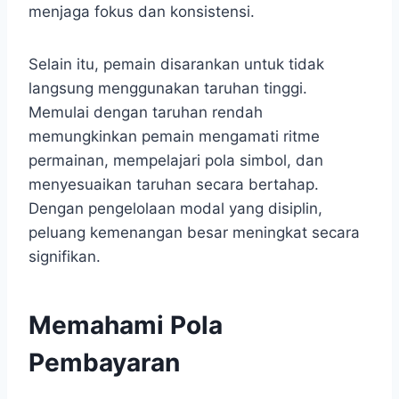
menjaga fokus dan konsistensi.
Selain itu, pemain disarankan untuk tidak
langsung menggunakan taruhan tinggi.
Memulai dengan taruhan rendah
memungkinkan pemain mengamati ritme
permainan, mempelajari pola simbol, dan
menyesuaikan taruhan secara bertahap.
Dengan pengelolaan modal yang disiplin,
peluang kemenangan besar meningkat secara
signifikan.
Memahami Pola
Pembayaran