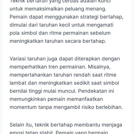
Teknik bertaruh yang cerdas adalah kunci
untuk memaksimalkan peluang menang.
Pemain dapat menggunakan strategi bertahap,
dimulai dari taruhan kecil untuk mengamati
pola simbol dan ritme permainan sebelum
meningkatkan taruhan secara bertahap.
Variasi taruhan juga dapat diterapkan dengan
memperhatikan tren permainan. Misalnya,
mempertahankan taruhan rendah saat ritme
lambat dan meningkatkan sedikit saat simbol
bernilai tinggi mulai muncul. Pendekatan ini
memungkinkan pemain memanfaatkan
momentum tanpa mengambil risiko berlebihan.
Selain itu, teknik bertahap membantu menjaga
emosi tetap stabil. Pemain yang bermain