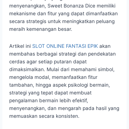
menyenangkan, Sweet Bonanza Dice memiliki
mekanisme dan fitur yang dapat dimanfaatkan
secara strategis untuk meningkatkan peluang
meraih kemenangan besar.
Artikel ini
SLOT ONLINE FANTASI EPIK
akan
membahas berbagai strategi dan pendekatan
cerdas agar setiap putaran dapat
dimaksimalkan. Mulai dari memahami simbol,
mengelola modal, memanfaatkan fitur
tambahan, hingga aspek psikologi bermain,
strategi yang tepat dapat membuat
pengalaman bermain lebih efektif,
menyenangkan, dan mengarah pada hasil yang
memuaskan secara konsisten.