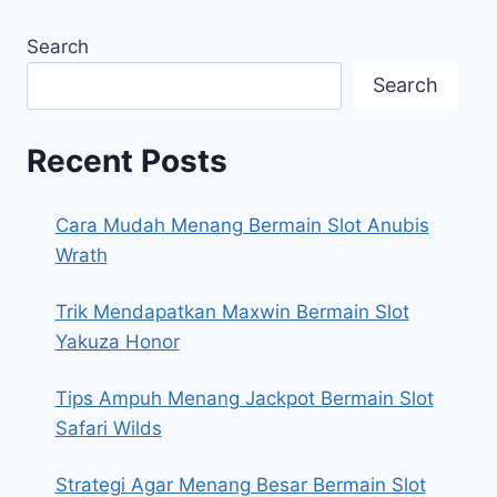
Search
Search
Recent Posts
Cara Mudah Menang Bermain Slot Anubis
Wrath
Trik Mendapatkan Maxwin Bermain Slot
Yakuza Honor
Tips Ampuh Menang Jackpot Bermain Slot
Safari Wilds
Strategi Agar Menang Besar Bermain Slot