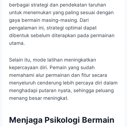
berbagai strategi dan pendekatan taruhan
untuk menemukan yang paling sesuai dengan
gaya bermain masing-masing. Dari
pengalaman ini, strategi optimal dapat
dibentuk sebelum diterapkan pada permainan
utama.
Selain itu, mode latihan meningkatkan
kepercayaan diri. Pemain yang sudah
memahami alur permainan dan fitur secara
menyeluruh cenderung lebih percaya diri dalam
menghadapi putaran nyata, sehingga peluang
menang besar meningkat.
Menjaga Psikologi Bermain