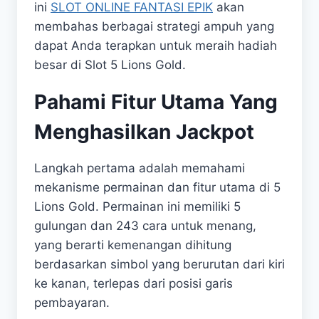
ini
SLOT ONLINE FANTASI EPIK
akan
membahas berbagai strategi ampuh yang
dapat Anda terapkan untuk meraih hadiah
besar di Slot 5 Lions Gold.
Pahami Fitur Utama Yang
Menghasilkan Jackpot
Langkah pertama adalah memahami
mekanisme permainan dan fitur utama di 5
Lions Gold. Permainan ini memiliki 5
gulungan dan 243 cara untuk menang,
yang berarti kemenangan dihitung
berdasarkan simbol yang berurutan dari kiri
ke kanan, terlepas dari posisi garis
pembayaran.