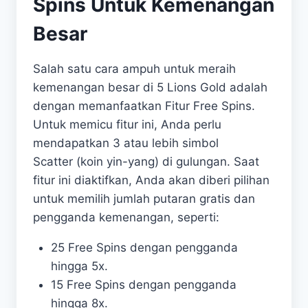
Spins Untuk Kemenangan
Besar
Salah satu cara ampuh untuk meraih
kemenangan besar di 5 Lions Gold adalah
dengan memanfaatkan Fitur Free Spins.
Untuk memicu fitur ini, Anda perlu
mendapatkan 3 atau lebih simbol
Scatter (koin yin-yang) di gulungan. Saat
fitur ini diaktifkan, Anda akan diberi pilihan
untuk memilih jumlah putaran gratis dan
pengganda kemenangan, seperti:
25 Free Spins dengan pengganda
hingga 5x.
15 Free Spins dengan pengganda
hingga 8x.