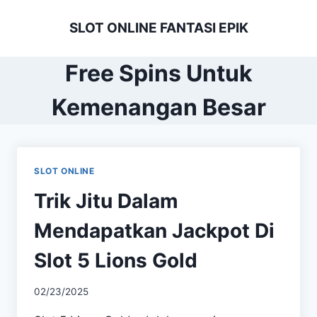
Skip
SLOT ONLINE FANTASI EPIK
to
content
Free Spins Untuk
Kemenangan Besar
SLOT ONLINE
Trik Jitu Dalam
Mendapatkan Jackpot Di
Slot 5 Lions Gold
02/23/2025