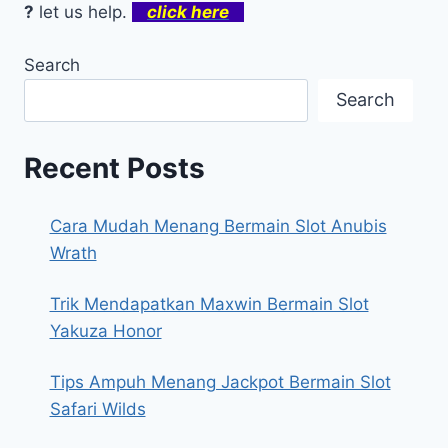
?
let us help.
click here
Search
Search
Recent Posts
Cara Mudah Menang Bermain Slot Anubis
Wrath
Trik Mendapatkan Maxwin Bermain Slot
Yakuza Honor
Tips Ampuh Menang Jackpot Bermain Slot
Safari Wilds