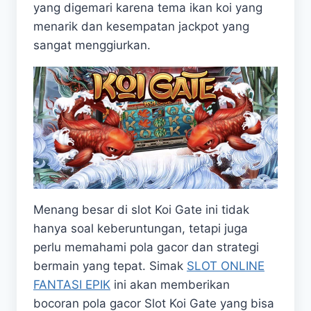
yang digemari karena tema ikan koi yang
menarik dan kesempatan jackpot yang
sangat menggiurkan.
Menang besar di slot Koi Gate ini tidak
hanya soal keberuntungan, tetapi juga
perlu memahami pola gacor dan strategi
bermain yang tepat. Simak
SLOT ONLINE
FANTASI EPIK
ini akan memberikan
bocoran pola gacor Slot Koi Gate yang bisa