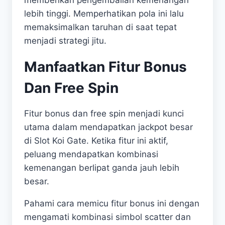
memberikan pengembalian kemenangan
lebih tinggi. Memperhatikan pola ini lalu
memaksimalkan taruhan di saat tepat
menjadi strategi jitu.
Manfaatkan Fitur Bonus
Dan Free Spin
Fitur bonus dan free spin menjadi kunci
utama dalam mendapatkan jackpot besar
di Slot Koi Gate. Ketika fitur ini aktif,
peluang mendapatkan kombinasi
kemenangan berlipat ganda jauh lebih
besar.
Pahami cara memicu fitur bonus ini dengan
mengamati kombinasi simbol scatter dan