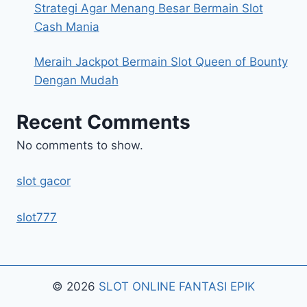
Strategi Agar Menang Besar Bermain Slot
Cash Mania
Meraih Jackpot Bermain Slot Queen of Bounty
Dengan Mudah
Recent Comments
No comments to show.
slot gacor
slot777
© 2026
SLOT ONLINE FANTASI EPIK