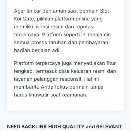
Agar lancar dan aman saat bermain Slot
Koi Gate, pilihlah platform online yang
memiliki lisensi resmi dan reputasi
terpercaya. Platform seperti ini menjamin
semua proses taruhan dan pembayaran
hadiah berjalan adil.
Platform terpercaya juga menyediakan fitur
lengkap, termasuk data keluaran resmi dan
layanan pelanggan responsif. Hal ini
membantu Anda fokus bermain tanpa
harus khawatir soal keamanan.
NEED BACKLINK HIGH QUALITY and RELEVANT