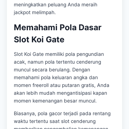
meningkatkan peluang Anda meraih
jackpot melimpah.
Memahami Pola Dasar
Slot Koi Gate
Slot Koi Gate memiliki pola pengundian
acak, namun pola tertentu cenderung
muncul secara berulang. Dengan
memahami pola keluaran angka dan
momen freeroll atau putaran gratis, Anda
akan lebih mudah mengantisipasi kapan
momen kemenangan besar muncul.
Biasanya, pola gacor terjadi pada rentang
waktu tertentu saat slot cenderung