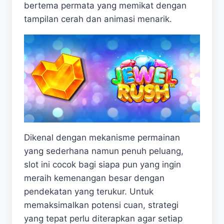
bertema permata yang memikat dengan
tampilan cerah dan animasi menarik.
Dikenal dengan mekanisme permainan
yang sederhana namun penuh peluang,
slot ini cocok bagi siapa pun yang ingin
meraih kemenangan besar dengan
pendekatan yang terukur. Untuk
memaksimalkan potensi cuan, strategi
yang tepat perlu diterapkan agar setiap