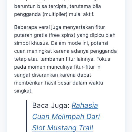
beruntun bisa tercipta, terutama bila
pengganda (multiplier) mulai aktif.
Beberapa versi juga menyertakan fitur
putaran gratis (free spins) yang dipicu oleh
simbol khusus. Dalam mode ini, potensi
cuan meningkat karena adanya pengganda
tetap atau tambahan fitur lainnya. Fokus
pada momen munculnya fitur-fitur ini
sangat disarankan karena dapat
memberikan hasil besar dalam waktu
singkat.
Baca Juga:
Rahasia
Cuan Melimpah Dari
Slot Mustang Trail