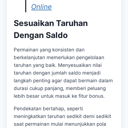
Online
Sesuaikan Taruhan
Dengan Saldo
Permainan yang konsisten dan
berkelanjutan memerlukan pengelolaan
taruhan yang baik. Menyesuaikan nilai
taruhan dengan jumlah saldo menjadi
langkah penting agar dapat bermain dalam
durasi cukup panjang, memberi peluang
lebih besar untuk masuk ke fitur bonus.
Pendekatan bertahap, seperti
meningkatkan taruhan sedikit demi sedikit
saat permainan mulai menunjukkan pola