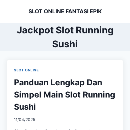
Skip
SLOT ONLINE FANTASI EPIK
to
content
Jackpot Slot Running
Sushi
SLOT ONLINE
Panduan Lengkap Dan
Simpel Main Slot Running
Sushi
11/04/2025