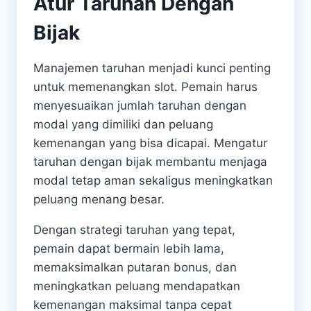
Atur Taruhan Dengan
Bijak
Manajemen taruhan menjadi kunci penting
untuk memenangkan slot. Pemain harus
menyesuaikan jumlah taruhan dengan
modal yang dimiliki dan peluang
kemenangan yang bisa dicapai. Mengatur
taruhan dengan bijak membantu menjaga
modal tetap aman sekaligus meningkatkan
peluang menang besar.
Dengan strategi taruhan yang tepat,
pemain dapat bermain lebih lama,
memaksimalkan putaran bonus, dan
meningkatkan peluang mendapatkan
kemenangan maksimal tanpa cepat