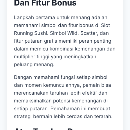
Dan Fitur Bonus
Langkah pertama untuk menang adalah
memahami simbol dan fitur bonus di Slot
Running Sushi. Simbol Wild, Scatter, dan
fitur putaran gratis memiliki peran penting
dalam memicu kombinasi kemenangan dan
multiplier tinggi yang meningkatkan
peluang menang.
Dengan memahami fungsi setiap simbol
dan momen kemunculannya, pemain bisa
merencanakan taruhan lebih efektif dan
memaksimalkan potensi kemenangan di
setiap putaran. Pemahaman ini membuat
strategi bermain lebih cerdas dan terarah.