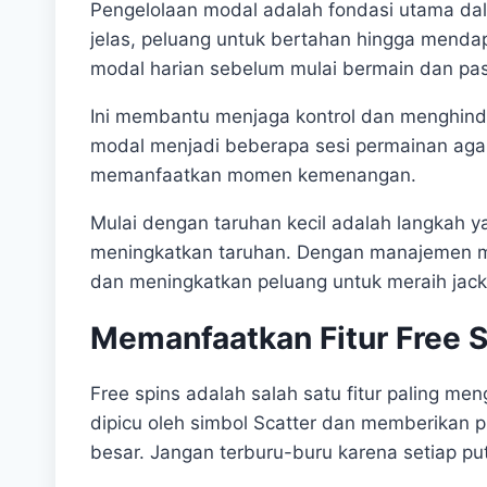
Pengelolaan modal adalah fondasi utama dal
jelas, peluang untuk bertahan hingga mendap
modal harian sebelum mulai bermain dan pas
Ini membantu menjaga kontrol dan menghindari
modal menjadi beberapa sesi permainan aga
memanfaatkan momen kemenangan.
Mulai dengan taruhan kecil adalah langkah 
meningkatkan taruhan. Dengan manajemen mo
dan meningkatkan peluang untuk meraih jack
Memanfaatkan Fitur Free 
Free spins adalah salah satu fitur paling me
dipicu oleh simbol Scatter dan memberikan 
besar. Jangan terburu-buru karena setiap put