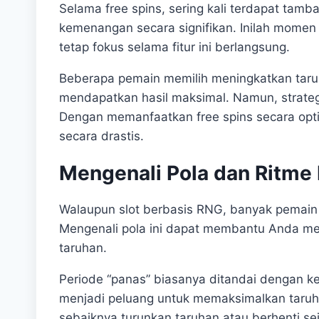
Selama free spins, sering kali terdapat tamb
kemenangan secara signifikan. Inilah momen 
tetap fokus selama fitur ini berlangsung.
Beberapa pemain memilih meningkatkan taru
mendapatkan hasil maksimal. Namun, strateg
Dengan memanfaatkan free spins secara opt
secara drastis.
Mengenali Pola dan Ritme
Walaupun slot berbasis RNG, banyak pemain 
Mengenali pola ini dapat membantu Anda me
taruhan.
Periode “panas” biasanya ditandai dengan ke
menjadi peluang untuk memaksimalkan taruhan
sebaiknya turunkan taruhan atau berhenti se