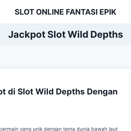
SLOT ONLINE FANTASI EPIK
Jackpot Slot Wild Depths
t di Slot Wild Depths Dengan
bermain yang unik dengan tema dunia bawah laut