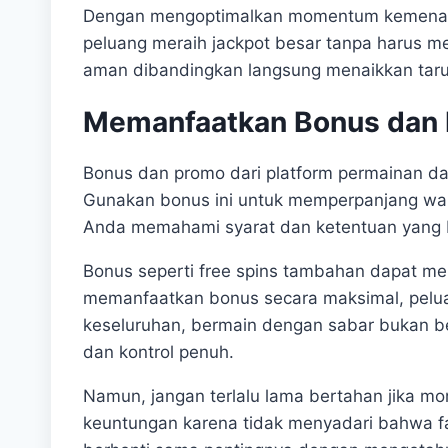
Dengan mengoptimalkan momentum kemenang
peluang meraih jackpot besar tanpa harus men
aman dibandingkan langsung menaikkan taruh
Memanfaatkan Bonus dan
Bonus dan promo dari platform permainan 
Gunakan bonus ini untuk memperpanjang wak
Anda memahami syarat dan ketentuan yang b
Bonus seperti free spins tambahan dapat men
memanfaatkan bonus secara maksimal, pelu
keseluruhan, bermain dengan sabar bukan be
dan kontrol penuh.
Namun, jangan terlalu lama bertahan jika 
keuntungan karena tidak menyadari bahwa fa