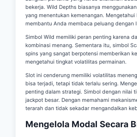
bekerja. Wild Depths biasanya menggunakan 
yang menentukan kemenangan. Mengetahui b
membantu Anda membaca peluang dengan le
Simbol Wild memiliki peran penting karena 
kombinasi menang. Sementara itu, simbol Sca
spins yang sangat berpotensi memberikan ke
mengetahui tingkat volatilitas permainan.
Slot ini cenderung memiliki volatilitas mene
bisa terjadi, tetapi tidak terlalu sering. Meng
penting dalam strategi. Simbol dengan nilai 
jackpot besar. Dengan memahami mekanisme 
terarah dan tidak sekadar mengandalkan ke
Mengelola Modal Secara B