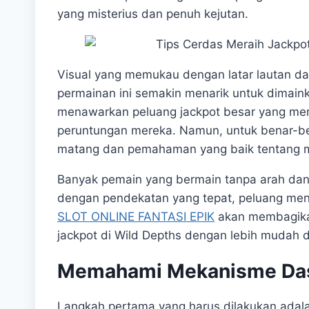
yang misterius dan penuh kejutan.
Visual yang memukau dengan latar lautan da
permainan ini semakin menarik untuk dimaink
menawarkan peluang jackpot besar yang me
peruntungan mereka. Namun, untuk benar-ben
matang dan pemahaman yang baik tentang 
Banyak pemain yang bermain tanpa arah da
dengan pendekatan yang tepat, peluang menan
SLOT ONLINE FANTASI EPIK
akan membagika
jackpot di Wild Depths dengan lebih mudah d
Memahami Mekanisme Das
Langkah pertama yang harus dilakukan ada