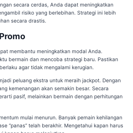
an secara cerdas, Anda dapat meningkatkan
gambil risiko yang berlebihan. Strategi ini lebih
an secara drastis.
 Promo
dapat membantu meningkatkan modal Anda.
tu bermain dan mencoba strategi baru. Pastikan
erlaku agar tidak mengalami kerugian.
jadi peluang ekstra untuk meraih jackpot. Dengan
ang kemenangan akan semakin besar. Secara
rarti pasif, melainkan bermain dengan perhitungan
momentum mulai menurun. Banyak pemain kehilangan
se “panas” telah berakhir. Mengetahui kapan harus