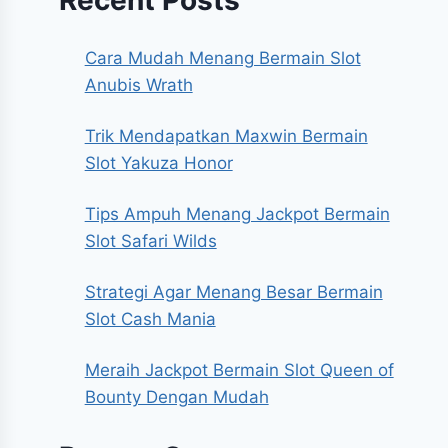
Cara Mudah Menang Bermain Slot
Anubis Wrath
Trik Mendapatkan Maxwin Bermain
Slot Yakuza Honor
Tips Ampuh Menang Jackpot Bermain
Slot Safari Wilds
Strategi Agar Menang Besar Bermain
Slot Cash Mania
Meraih Jackpot Bermain Slot Queen of
Bounty Dengan Mudah