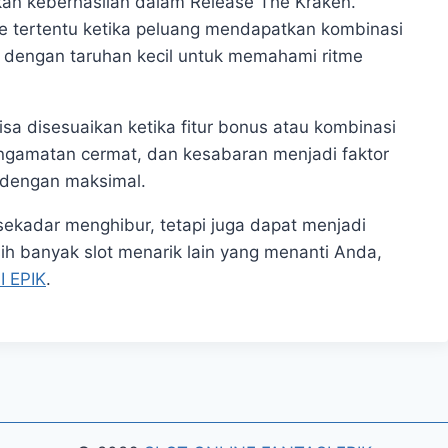
kan keberhasilan dalam Release The Kraken.
 tertentu ketika peluang mendapatkan kombinasi
n dengan taruhan kecil untuk memahami ritme
isa disesuaikan ketika fitur bonus atau kombinasi
pengamatan cermat, dan kesabaran menjadi faktor
 dengan maksimal.
sekadar menghibur, tetapi juga dapat menjadi
 banyak slot menarik lain yang menanti Anda,
 EPIK
.