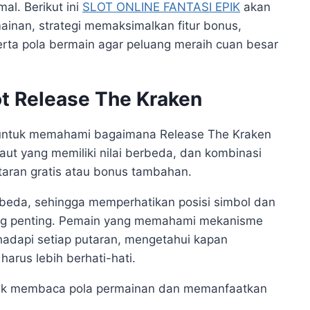
l. Berikut ini
SLOT ONLINE FANTASI EPIK
akan
an, strategi memaksimalkan fitur bonus,
rta pola bermain agar peluang meraih cuan besar
 Release The Kraken
 untuk memahami bagaimana Release The Kraken
laut yang memiliki nilai berbeda, dan kombinasi
utaran gratis atau bonus tambahan.
beda, sehingga memperhatikan posisi simbol dan
ang penting. Pemain yang memahami mekanisme
adapi setiap putaran, mengetahui kapan
arus lebih berhati-hati.
tuk membaca pola permainan dan memanfaatkan