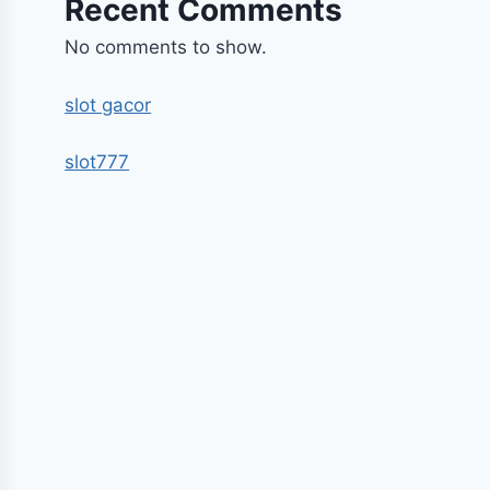
Recent Comments
No comments to show.
slot gacor
slot777