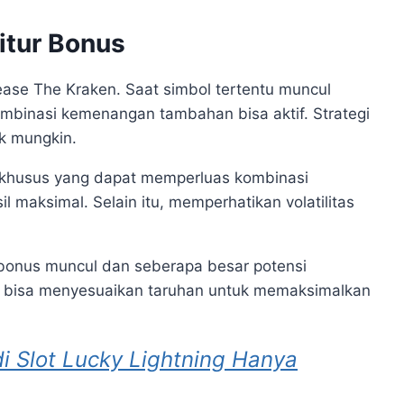
itur Bonus
lease The Kraken. Saat simbol tertentu muncul
kombinasi kemenangan tambahan bisa aktif. Strategi
ik mungkin.
ol khusus yang dapat memperluas kombinasi
maksimal. Selain itu, memperhatikan volatilitas
r bonus muncul dan seberapa besar potensi
in bisa menyesuaikan taruhan untuk memaksimalkan
i Slot Lucky Lightning Hanya