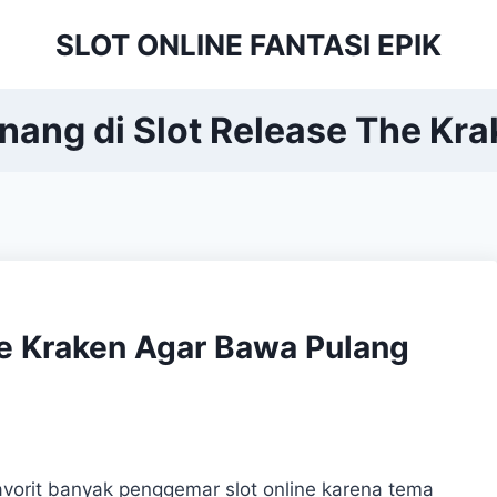
SLOT ONLINE FANTASI EPIK
ang di Slot Release The Kr
he Kraken Agar Bawa Pulang
avorit banyak penggemar slot online karena tema