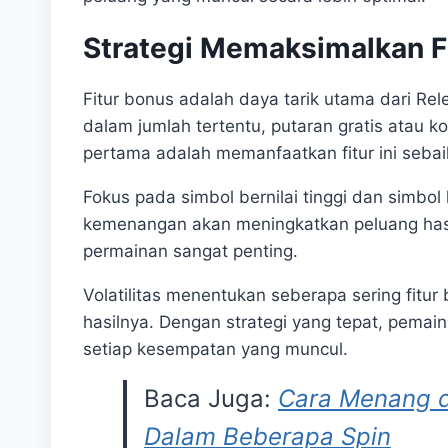
Strategi Memaksimalkan F
Fitur bonus adalah daya tarik utama dari Re
dalam jumlah tertentu, putaran gratis atau 
pertama adalah memanfaatkan fitur ini seba
Fokus pada simbol bernilai tinggi dan simb
kemenangan akan meningkatkan peluang hasil 
permainan sangat penting.
Volatilitas menentukan seberapa sering fitu
hasilnya. Dengan strategi yang tepat, pema
setiap kesempatan yang muncul.
Baca Juga:
Cara Menang d
Dalam Beberapa Spin