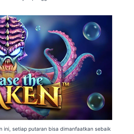
ini, setiap putaran bisa dimanfaatkan sebaik