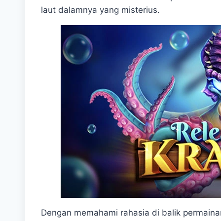
laut dalamnya yang misterius.
Dengan memahami rahasia di balik permainan 