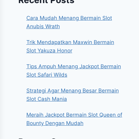
Cara Mudah Menang Bermain Slot
Anubis Wrath
Trik Mendapatkan Maxwin Bermain
Slot Yakuza Honor
Tips Ampuh Menang Jackpot Bermain
Slot Safari Wilds
Strategi Agar Menang Besar Bermain
Slot Cash Mania
Meraih Jackpot Bermain Slot Queen of
Bounty Dengan Mudah