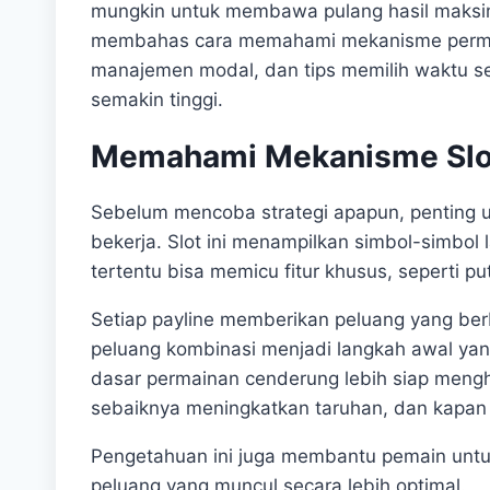
mungkin untuk membawa pulang hasil maksima
membahas cara memahami mekanisme permain
manajemen modal, dan tips memilih waktu se
semakin tinggi.
Memahami Mekanisme Slot
Sebelum mencoba strategi apapun, penting
bekerja. Slot ini menampilkan simbol-simbol 
tertentu bisa memicu fitur khusus, seperti p
Setiap payline memberikan peluang yang ber
peluang kombinasi menjadi langkah awal y
dasar permainan cenderung lebih siap mengh
sebaiknya meningkatkan taruhan, dan kapan h
Pengetahuan ini juga membantu pemain un
peluang yang muncul secara lebih optimal.