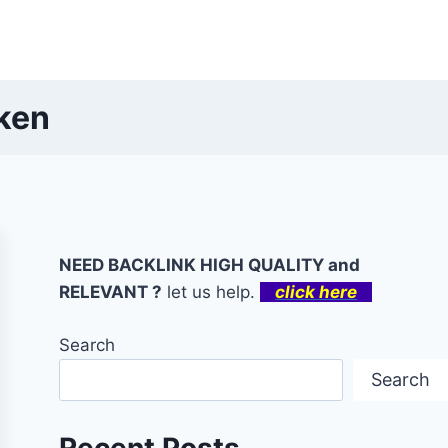
aken
NEED BACKLINK HIGH QUALITY and
RELEVANT ?
let us help.
click here
Search
Search
Recent Posts