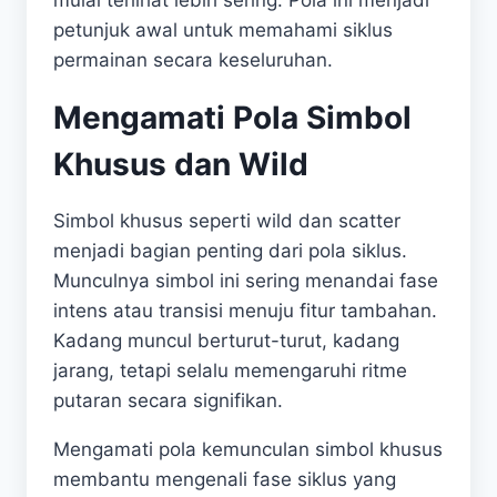
mulai terlihat lebih sering. Pola ini menjadi
petunjuk awal untuk memahami siklus
permainan secara keseluruhan.
Mengamati Pola Simbol
Khusus dan Wild
Simbol khusus seperti wild dan scatter
menjadi bagian penting dari pola siklus.
Munculnya simbol ini sering menandai fase
intens atau transisi menuju fitur tambahan.
Kadang muncul berturut-turut, kadang
jarang, tetapi selalu memengaruhi ritme
putaran secara signifikan.
Mengamati pola kemunculan simbol khusus
membantu mengenali fase siklus yang