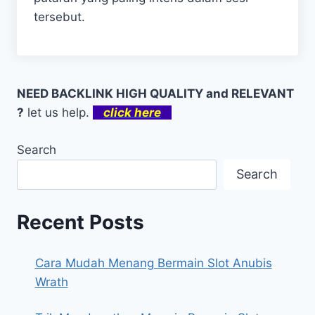
tersebut.
NEED BACKLINK HIGH QUALITY and RELEVANT
?
let us help.
click here
Search
Search
Recent Posts
Cara Mudah Menang Bermain Slot Anubis
Wrath