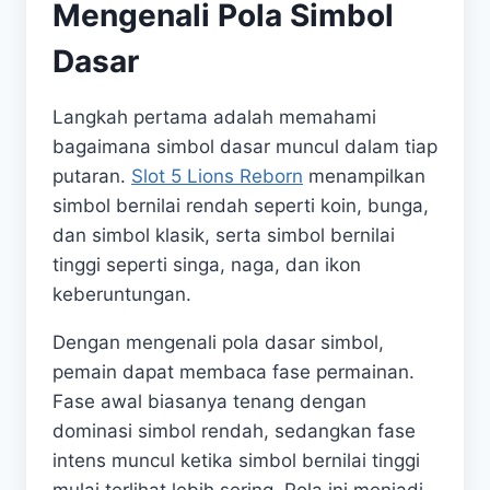
Mengenali Pola Simbol
Dasar
Langkah pertama adalah memahami
bagaimana simbol dasar muncul dalam tiap
putaran.
Slot 5 Lions Reborn
menampilkan
simbol bernilai rendah seperti koin, bunga,
dan simbol klasik, serta simbol bernilai
tinggi seperti singa, naga, dan ikon
keberuntungan.
Dengan mengenali pola dasar simbol,
pemain dapat membaca fase permainan.
Fase awal biasanya tenang dengan
dominasi simbol rendah, sedangkan fase
intens muncul ketika simbol bernilai tinggi