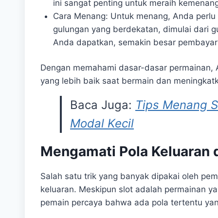
ini sangat penting untuk meraih kemenan
Cara Menang: Untuk menang, Anda perlu 
gulungan yang berdekatan, dimulai dari g
Anda dapatkan, semakin besar pembayar
Dengan memahami dasar-dasar permainan, A
yang lebih baik saat bermain dan meningka
Baca Juga:
Tips Menang S
Modal Kecil
Mengamati Pola Keluaran 
Salah satu trik yang banyak dipakai oleh p
keluaran. Meskipun slot adalah permainan 
pemain percaya bahwa ada pola tertentu yang