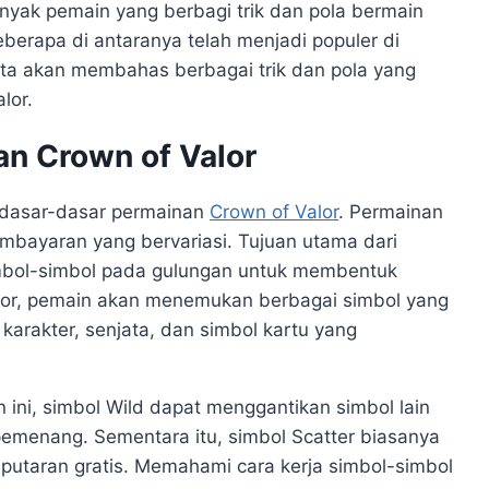
yak pemain yang berbagi trik dan pola bermain
erapa di antaranya telah menjadi populer di
kita akan membahas berbagai trik dan pola yang
lor.
n Crown of Valor
 dasar-dasar permainan
Crown of Valor
. Permainan
embayaran yang bervariasi. Tujuan utama dari
mbol-simbol pada gulungan untuk membentuk
lor, pemain akan menemukan berbagai simbol yang
arakter, senjata, dan simbol kartu yang
 ini, simbol Wild dapat menggantikan simbol lain
menang. Sementara itu, simbol Scatter biasanya
 putaran gratis. Memahami cara kerja simbol-simbol