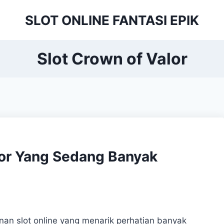
SLOT ONLINE FANTASI EPIK
Slot Crown of Valor
alor Yang Sedang Banyak
nan slot online yang menarik perhatian banyak