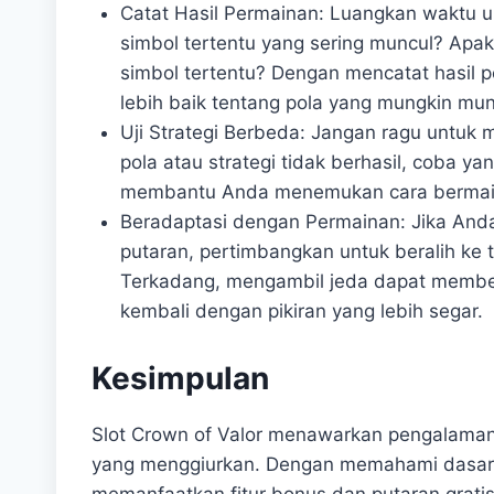
Catat Hasil Permainan: Luangkan waktu 
simbol tertentu yang sering muncul? Apaka
simbol tertentu? Dengan mencatat hasil
lebih baik tentang pola yang mungkin mun
Uji Strategi Berbeda: Jangan ragu untuk 
pola atau strategi tidak berhasil, coba ya
membantu Anda menemukan cara bermain 
Beradaptasi dengan Permainan: Jika And
putaran, pertimbangkan untuk beralih ke t
Terkadang, mengambil jeda dapat membe
kembali dengan pikiran yang lebih segar.
Kesimpulan
Slot Crown of Valor menawarkan pengalama
yang menggiurkan. Dengan memahami dasar 
memanfaatkan fitur bonus dan putaran grati