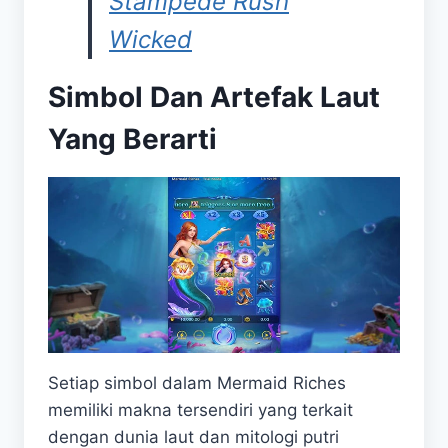
Stampede Rush
Wicked
Simbol Dan Artefak Laut
Yang Berarti
Setiap simbol dalam Mermaid Riches
memiliki makna tersendiri yang terkait
dengan dunia laut dan mitologi putri