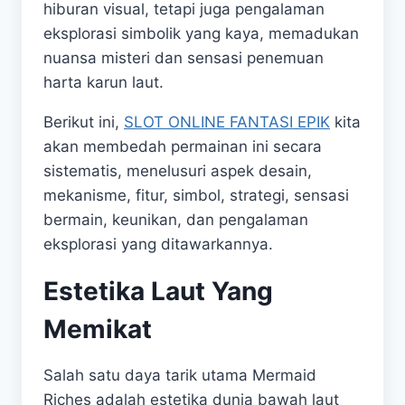
hiburan visual, tetapi juga pengalaman
eksplorasi simbolik yang kaya, memadukan
nuansa misteri dan sensasi penemuan
harta karun laut.
Berikut ini,
SLOT ONLINE FANTASI EPIK
kita
akan membedah permainan ini secara
sistematis, menelusuri aspek desain,
mekanisme, fitur, simbol, strategi, sensasi
bermain, keunikan, dan pengalaman
eksplorasi yang ditawarkannya.
Estetika Laut Yang
Memikat
Salah satu daya tarik utama Mermaid
Riches adalah estetika dunia bawah laut