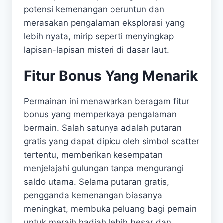
potensi kemenangan beruntun dan
merasakan pengalaman eksplorasi yang
lebih nyata, mirip seperti menyingkap
lapisan-lapisan misteri di dasar laut.
Fitur Bonus Yang Menarik
Permainan ini menawarkan beragam fitur
bonus yang memperkaya pengalaman
bermain. Salah satunya adalah putaran
gratis yang dapat dipicu oleh simbol scatter
tertentu, memberikan kesempatan
menjelajahi gulungan tanpa mengurangi
saldo utama. Selama putaran gratis,
pengganda kemenangan biasanya
meningkat, membuka peluang bagi pemain
untuk meraih hadiah lebih besar dan