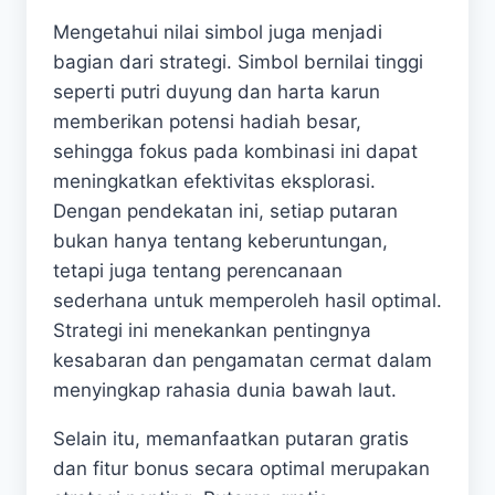
Mengetahui nilai simbol juga menjadi
bagian dari strategi. Simbol bernilai tinggi
seperti putri duyung dan harta karun
memberikan potensi hadiah besar,
sehingga fokus pada kombinasi ini dapat
meningkatkan efektivitas eksplorasi.
Dengan pendekatan ini, setiap putaran
bukan hanya tentang keberuntungan,
tetapi juga tentang perencanaan
sederhana untuk memperoleh hasil optimal.
Strategi ini menekankan pentingnya
kesabaran dan pengamatan cermat dalam
menyingkap rahasia dunia bawah laut.
Selain itu, memanfaatkan putaran gratis
dan fitur bonus secara optimal merupakan