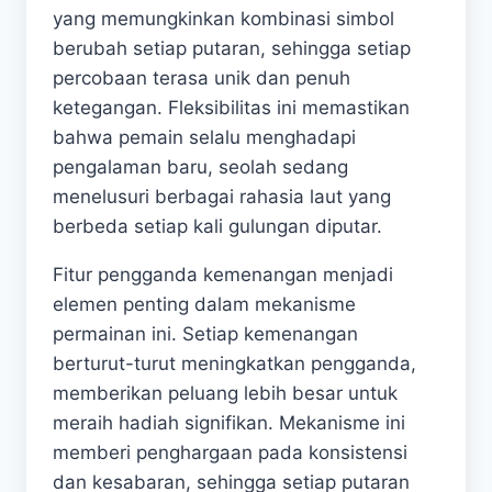
yang memungkinkan kombinasi simbol
berubah setiap putaran, sehingga setiap
percobaan terasa unik dan penuh
ketegangan. Fleksibilitas ini memastikan
bahwa pemain selalu menghadapi
pengalaman baru, seolah sedang
menelusuri berbagai rahasia laut yang
berbeda setiap kali gulungan diputar.
Fitur pengganda kemenangan menjadi
elemen penting dalam mekanisme
permainan ini. Setiap kemenangan
berturut-turut meningkatkan pengganda,
memberikan peluang lebih besar untuk
meraih hadiah signifikan. Mekanisme ini
memberi penghargaan pada konsistensi
dan kesabaran, sehingga setiap putaran