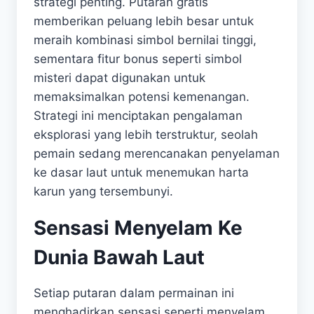
strategi penting. Putaran gratis
memberikan peluang lebih besar untuk
meraih kombinasi simbol bernilai tinggi,
sementara fitur bonus seperti simbol
misteri dapat digunakan untuk
memaksimalkan potensi kemenangan.
Strategi ini menciptakan pengalaman
eksplorasi yang lebih terstruktur, seolah
pemain sedang merencanakan penyelaman
ke dasar laut untuk menemukan harta
karun yang tersembunyi.
Sensasi Menyelam Ke
Dunia Bawah Laut
Setiap putaran dalam permainan ini
menghadirkan sensasi seperti menyelam