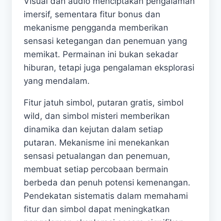
Visual dan audio menciptakan pengalaman
imersif, sementara fitur bonus dan
mekanisme pengganda memberikan
sensasi ketegangan dan penemuan yang
memikat. Permainan ini bukan sekadar
hiburan, tetapi juga pengalaman eksplorasi
yang mendalam.
Fitur jatuh simbol, putaran gratis, simbol
wild, dan simbol misteri memberikan
dinamika dan kejutan dalam setiap
putaran. Mekanisme ini menekankan
sensasi petualangan dan penemuan,
membuat setiap percobaan bermain
berbeda dan penuh potensi kemenangan.
Pendekatan sistematis dalam memahami
fitur dan simbol dapat meningkatkan