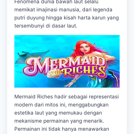
Fenomena dunia bawah laut selalu
memikat imajinasi manusia, dari legenda
putri duyung hingga kisah harta karun yang
tersembunyi di dasar laut.
Mermaid Riches hadir sebagai representasi
modern dari mitos ini, menggabungkan
estetika laut yang memukau dengan
mekanisme permainan yang menarik.
Permainan ini tidak hanya menawarkan