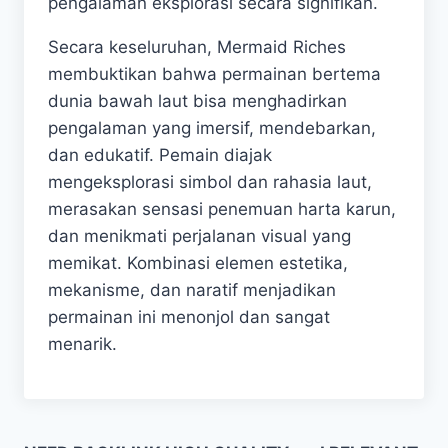
pengalaman eksplorasi secara signifikan.
Secara keseluruhan, Mermaid Riches
membuktikan bahwa permainan bertema
dunia bawah laut bisa menghadirkan
pengalaman yang imersif, mendebarkan,
dan edukatif. Pemain diajak
mengeksplorasi simbol dan rahasia laut,
merasakan sensasi penemuan harta karun,
dan menikmati perjalanan visual yang
memikat. Kombinasi elemen estetika,
mekanisme, dan naratif menjadikan
permainan ini menonjol dan sangat
menarik.