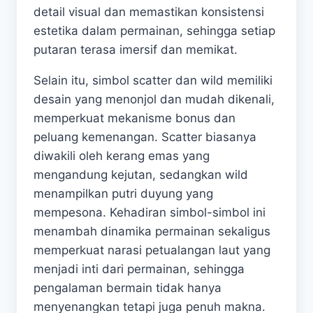
detail visual dan memastikan konsistensi
estetika dalam permainan, sehingga setiap
putaran terasa imersif dan memikat.
Selain itu, simbol scatter dan wild memiliki
desain yang menonjol dan mudah dikenali,
memperkuat mekanisme bonus dan
peluang kemenangan. Scatter biasanya
diwakili oleh kerang emas yang
mengandung kejutan, sedangkan wild
menampilkan putri duyung yang
mempesona. Kehadiran simbol-simbol ini
menambah dinamika permainan sekaligus
memperkuat narasi petualangan laut yang
menjadi inti dari permainan, sehingga
pengalaman bermain tidak hanya
menyenangkan tetapi juga penuh makna.