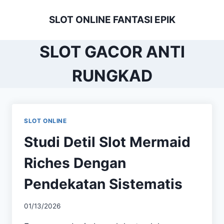
Skip
SLOT ONLINE FANTASI EPIK
to
content
SLOT GACOR ANTI
RUNGKAD
SLOT ONLINE
Studi Detil Slot Mermaid
Riches Dengan
Pendekatan Sistematis
01/13/2026