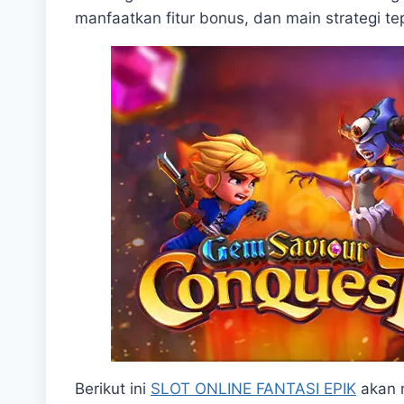
manfaatkan fitur bonus, dan main strategi t
Berikut ini
SLOT ONLINE FANTASI EPIK
akan 