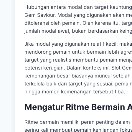
Hubungan antara modal dan target keuntunga
Gem Saviour. Modal yang digunakan akan me
ditoleransi oleh pemain. Oleh karena itu, ta
jumlah modal awal, bukan berdasarkan kein
Jika modal yang digunakan relatif kecil, maka
mendorong pemain untuk bermain lebih agresi
target yang realistis membantu pemain men
potensi kerugian. Dalam konteks ini, Slot G
kemenangan besar biasanya muncul setelah 
terkelola baik dan target yang sesuai, pema
hingga momen kemenangan tersebut tiba.
Mengatur Ritme Bermain A
Ritme bermain memiliki peran penting dalam 
sering kali membuat pemain kehilangan fokus 