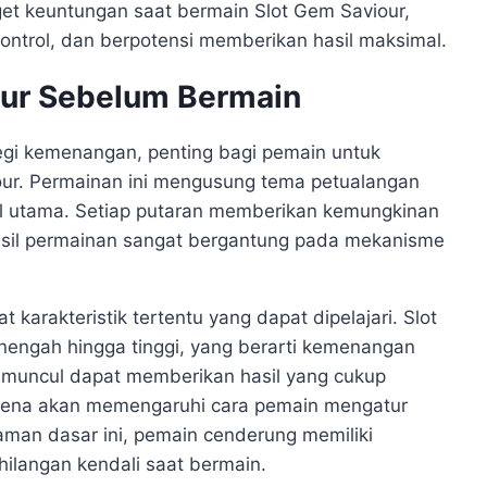
t keuntungan saat bermain Slot Gem Saviour,
rkontrol, dan berpotensi memberikan hasil maksimal.
ur Sebelum Bermain
egi kemenangan, penting bagi pemain untuk
ur. Permainan ini mengusung tema petualangan
l utama. Setiap putaran memberikan kemungkinan
asil permainan sangat bergantung pada mekanisme
 karakteristik tertentu yang dapat dipelajari. Slot
enengah hingga tinggi, yang berarti kemenangan
ali muncul dapat memberikan hasil yang cukup
karena akan memengaruhi cara pemain mengatur
man dasar ini, pemain cenderung memiliki
hilangan kendali saat bermain.