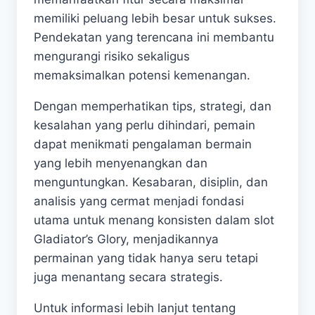
memiliki peluang lebih besar untuk sukses.
Pendekatan yang terencana ini membantu
mengurangi risiko sekaligus
memaksimalkan potensi kemenangan.
Dengan memperhatikan tips, strategi, dan
kesalahan yang perlu dihindari, pemain
dapat menikmati pengalaman bermain
yang lebih menyenangkan dan
menguntungkan. Kesabaran, disiplin, dan
analisis yang cermat menjadi fondasi
utama untuk menang konsisten dalam slot
Gladiator’s Glory, menjadikannya
permainan yang tidak hanya seru tetapi
juga menantang secara strategis.
Untuk informasi lebih lanjut tentang