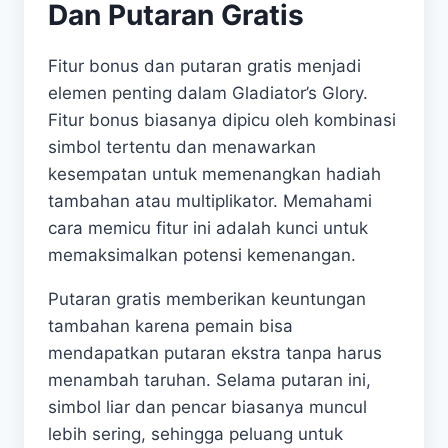
Dan Putaran Gratis
Fitur bonus dan putaran gratis menjadi
elemen penting dalam Gladiator’s Glory.
Fitur bonus biasanya dipicu oleh kombinasi
simbol tertentu dan menawarkan
kesempatan untuk memenangkan hadiah
tambahan atau multiplikator. Memahami
cara memicu fitur ini adalah kunci untuk
memaksimalkan potensi kemenangan.
Putaran gratis memberikan keuntungan
tambahan karena pemain bisa
mendapatkan putaran ekstra tanpa harus
menambah taruhan. Selama putaran ini,
simbol liar dan pencar biasanya muncul
lebih sering, sehingga peluang untuk