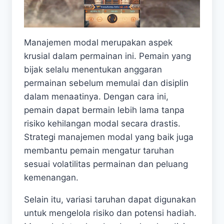
Manajemen modal merupakan aspek
krusial dalam permainan ini. Pemain yang
bijak selalu menentukan anggaran
permainan sebelum memulai dan disiplin
dalam menaatinya. Dengan cara ini,
pemain dapat bermain lebih lama tanpa
risiko kehilangan modal secara drastis.
Strategi manajemen modal yang baik juga
membantu pemain mengatur taruhan
sesuai volatilitas permainan dan peluang
kemenangan.
Selain itu, variasi taruhan dapat digunakan
untuk mengelola risiko dan potensi hadiah.