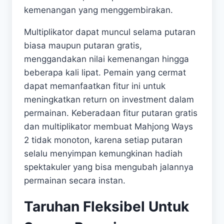
kemenangan yang menggembirakan.
Multiplikator dapat muncul selama putaran
biasa maupun putaran gratis,
menggandakan nilai kemenangan hingga
beberapa kali lipat. Pemain yang cermat
dapat memanfaatkan fitur ini untuk
meningkatkan return on investment dalam
permainan. Keberadaan fitur putaran gratis
dan multiplikator membuat Mahjong Ways
2 tidak monoton, karena setiap putaran
selalu menyimpan kemungkinan hadiah
spektakuler yang bisa mengubah jalannya
permainan secara instan.
Taruhan Fleksibel Untuk