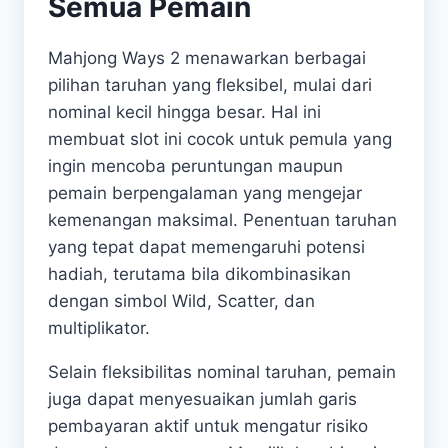
Semua Pemain
Mahjong Ways 2 menawarkan berbagai
pilihan taruhan yang fleksibel, mulai dari
nominal kecil hingga besar. Hal ini
membuat slot ini cocok untuk pemula yang
ingin mencoba peruntungan maupun
pemain berpengalaman yang mengejar
kemenangan maksimal. Penentuan taruhan
yang tepat dapat memengaruhi potensi
hadiah, terutama bila dikombinasikan
dengan simbol Wild, Scatter, dan
multiplikator.
Selain fleksibilitas nominal taruhan, pemain
juga dapat menyesuaikan jumlah garis
pembayaran aktif untuk mengatur risiko