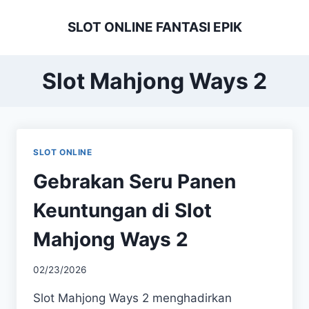
Skip
SLOT ONLINE FANTASI EPIK
to
content
Slot Mahjong Ways 2
SLOT ONLINE
Gebrakan Seru Panen
Keuntungan di Slot
Mahjong Ways 2
02/23/2026
Slot Mahjong Ways 2 menghadirkan