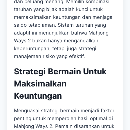
dan peluang menang. Memilih kombinasi
taruhan yang bijak adalah kunci untuk
memaksimalkan keuntungan dan menjaga
saldo tetap aman. Sistem taruhan yang
adaptif ini menunjukkan bahwa Mahjong
Ways 2 bukan hanya mengandalkan
keberuntungan, tetapi juga strategi
manajemen risiko yang efektif.
Strategi Bermain Untuk
Maksimalkan
Keuntungan
Menguasai strategi bermain menjadi faktor
penting untuk memperoleh hasil optimal di
Mahjong Ways 2. Pemain disarankan untuk