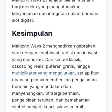
Mahjong Ways 2 menjadi pilihan menarik
bagi mereka yang mengutamakan
kenyamanan dan integritas dalam bermain
slot digital.
Kesimpulan
Mahjong Ways 2 menghadirkan gebrakan
seru dengan kombinasi tradisi dan inovasi
yang memukau. Dari simbol klasik,
cascading reels, putaran gratis, hingga
multiplikator yang menggiurkan
, setiap fitur
dirancang untuk memberikan pengalaman
bermain yang mendalam dan
menyenangkan. Strategi bermain,
pengelolaan taruhan, dan pemahaman
simbol menjadi kunci sukses meraih