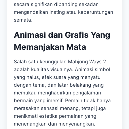
secara signifikan dibanding sekadar
mengandalkan insting atau keberuntungan
semata.
Animasi dan Grafis Yang
Memanjakan Mata
Salah satu keunggulan Mahjong Ways 2
adalah kualitas visualnya. Animasi simbol
yang halus, efek suara yang menyatu
dengan tema, dan latar belakang yang
memukau menghadirkan pengalaman
bermain yang imersif. Pemain tidak hanya
merasakan sensasi menang, tetapi juga
menikmati estetika permainan yang
menenangkan dan menyenangkan.