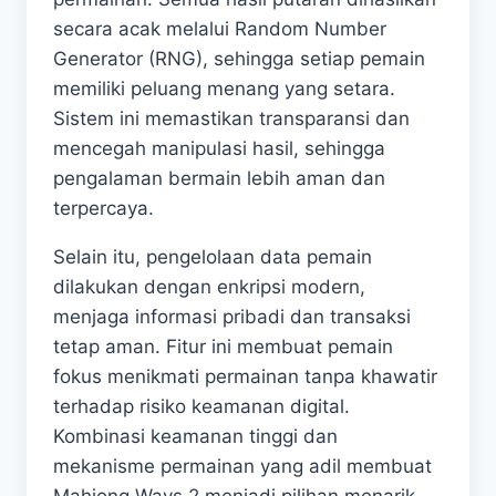
secara acak melalui Random Number
Generator (RNG), sehingga setiap pemain
memiliki peluang menang yang setara.
Sistem ini memastikan transparansi dan
mencegah manipulasi hasil, sehingga
pengalaman bermain lebih aman dan
terpercaya.
Selain itu, pengelolaan data pemain
dilakukan dengan enkripsi modern,
menjaga informasi pribadi dan transaksi
tetap aman. Fitur ini membuat pemain
fokus menikmati permainan tanpa khawatir
terhadap risiko keamanan digital.
Kombinasi keamanan tinggi dan
mekanisme permainan yang adil membuat