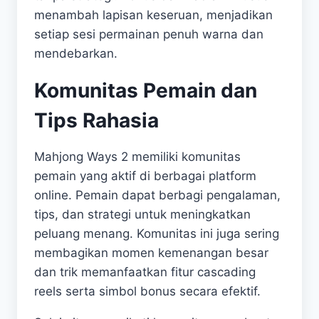
menambah lapisan keseruan, menjadikan
setiap sesi permainan penuh warna dan
mendebarkan.
Komunitas Pemain dan
Tips Rahasia
Mahjong Ways 2 memiliki komunitas
pemain yang aktif di berbagai platform
online. Pemain dapat berbagi pengalaman,
tips, dan strategi untuk meningkatkan
peluang menang. Komunitas ini juga sering
membagikan momen kemenangan besar
dan trik memanfaatkan fitur cascading
reels serta simbol bonus secara efektif.