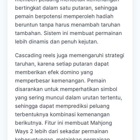
bertingkat dalam satu putaran, sehingga
pemain berpotensi memperoleh hadiah
beruntun tanpa harus menambah taruhan
tambahan. Sistem ini membuat permainan
lebih dinamis dan penuh kejutan.
Cascading reels juga memengaruhi strategi
taruhan, karena setiap putaran dapat
memberikan efek domino yang
memperbesar kemenangan. Pemain
disarankan untuk memperhatikan simbol
yang sering muncul dalam urutan tertentu,
sehingga dapat memprediksi peluang
terbentuknya kombinasi kemenangan
berikutnya. Fitur ini membuat Mahjong
Ways 2 lebih dari sekadar permainan
keberuntungan, melainkan permainan