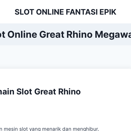
SLOT ONLINE FANTASI EPIK
ot Online Great Rhino Megaw
in Slot Great Rhino
n mesin slot yang menarik dan menghibur,