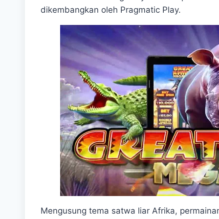
dikembangkan oleh Pragmatic Play.
Mengusung tema satwa liar Afrika, permain