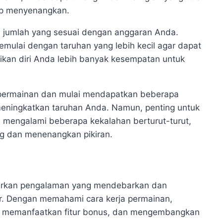
ap menyenangkan.
ih jumlah yang sesuai dengan anggaran Anda.
mulai dengan taruhan yang lebih kecil agar dapat
an diri Anda lebih banyak kesempatan untuk
permainan dan mulai mendapatkan beberapa
eningkatkan taruhan Anda. Namun, penting untuk
a mengalami beberapa kekalahan berturut-turut,
ng dan menenangkan pikiran.
arkan pengalaman yang mendebarkan dan
. Dengan memahami cara kerja permainan,
k, memanfaatkan fitur bonus, dan mengembangkan