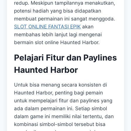
redup. Meskipun tampilannya menakutkan,
potensi hadiah yang bisa didapatkan
membuat permainan ini sangat menggoda.
SLOT ONLINE FANTASI EPIK
akan
membahas lebih lanjut lagi mengenai
bermain slot online Haunted Harbor.
Pelajari Fitur dan Paylines
Haunted Harbor
Untuk bisa menang secara konsisten di
Haunted Harbor, penting bagi pemain
untuk mempelajari fitur dan paylines yang
ada dalam permainan ini. Setiap simbol
dalam game ini memiliki nilai tertentu, dan
kombinasi simbol-simbol tersebut bisa