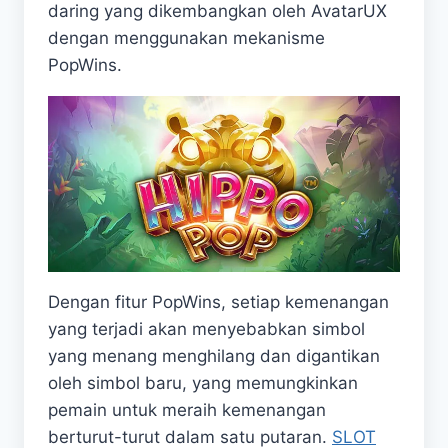
daring yang dikembangkan oleh AvatarUX
dengan menggunakan mekanisme
PopWins.
Dengan fitur PopWins, setiap kemenangan
yang terjadi akan menyebabkan simbol
yang menang menghilang dan digantikan
oleh simbol baru, yang memungkinkan
pemain untuk meraih kemenangan
berturut-turut dalam satu putaran.
SLOT