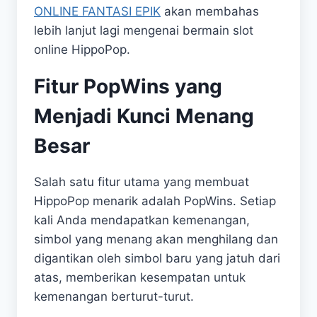
ONLINE FANTASI EPIK
akan membahas
lebih lanjut lagi mengenai bermain slot
online HippoPop.
Fitur PopWins yang
Menjadi Kunci Menang
Besar
Salah satu fitur utama yang membuat
HippoPop menarik adalah PopWins. Setiap
kali Anda mendapatkan kemenangan,
simbol yang menang akan menghilang dan
digantikan oleh simbol baru yang jatuh dari
atas, memberikan kesempatan untuk
kemenangan berturut-turut.