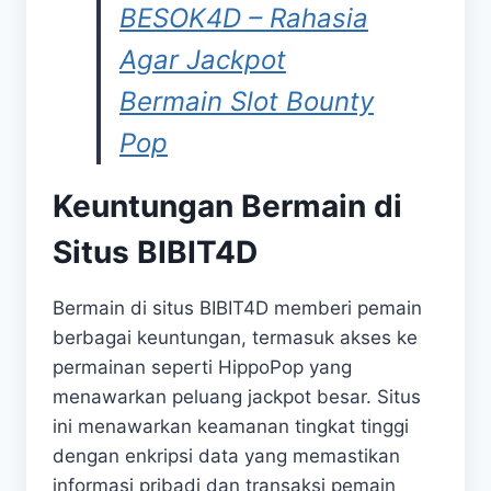
BESOK4D – Rahasia
Agar Jackpot
Bermain Slot Bounty
Pop
Keuntungan Bermain di
Situs BIBIT4D
Bermain di situs BIBIT4D memberi pemain
berbagai keuntungan, termasuk akses ke
permainan seperti HippoPop yang
menawarkan peluang jackpot besar. Situs
ini menawarkan keamanan tingkat tinggi
dengan enkripsi data yang memastikan
informasi pribadi dan transaksi pemain