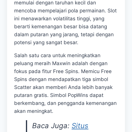
memulai dengan taruhan kecil dan
mencoba mempelajari pola permainan. Slot
ini menawarkan volatilitas tinggi, yang
berarti kemenangan besar bisa datang
dalam putaran yang jarang, tetapi dengan
potensi yang sangat besar.
Salah satu cara untuk meningkatkan
peluang meraih Maxwin adalah dengan
fokus pada fitur Free Spins. Memicu Free
Spins dengan mendapatkan tiga simbol
Scatter akan memberi Anda lebih banyak
putaran gratis. Simbol PopWins dapat
berkembang, dan pengganda kemenangan
akan meningkat.
Baca Juga:
Situs