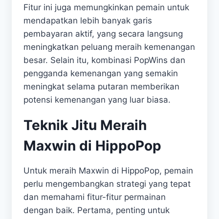
Fitur ini juga memungkinkan pemain untuk
mendapatkan lebih banyak garis
pembayaran aktif, yang secara langsung
meningkatkan peluang meraih kemenangan
besar. Selain itu, kombinasi PopWins dan
pengganda kemenangan yang semakin
meningkat selama putaran memberikan
potensi kemenangan yang luar biasa.
Teknik Jitu Meraih
Maxwin di HippoPop
Untuk meraih Maxwin di HippoPop, pemain
perlu mengembangkan strategi yang tepat
dan memahami fitur-fitur permainan
dengan baik. Pertama, penting untuk