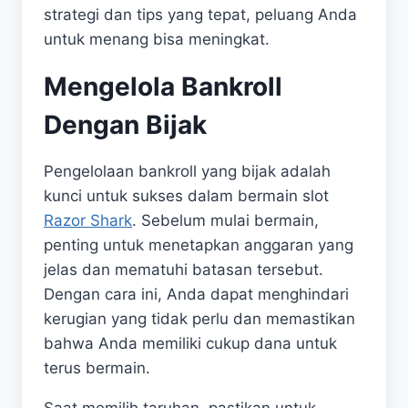
strategi dan tips yang tepat, peluang Anda
untuk menang bisa meningkat.
Mengelola Bankroll
Dengan Bijak
Pengelolaan bankroll yang bijak adalah
kunci untuk sukses dalam bermain slot
Razor Shark
. Sebelum mulai bermain,
penting untuk menetapkan anggaran yang
jelas dan mematuhi batasan tersebut.
Dengan cara ini, Anda dapat menghindari
kerugian yang tidak perlu dan memastikan
bahwa Anda memiliki cukup dana untuk
terus bermain.