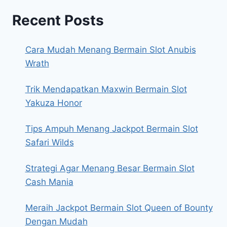
Recent Posts
Cara Mudah Menang Bermain Slot Anubis
Wrath
Trik Mendapatkan Maxwin Bermain Slot
Yakuza Honor
Tips Ampuh Menang Jackpot Bermain Slot
Safari Wilds
Strategi Agar Menang Besar Bermain Slot
Cash Mania
Meraih Jackpot Bermain Slot Queen of Bounty
Dengan Mudah