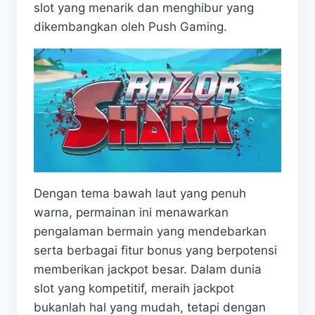
slot yang menarik dan menghibur yang
dikembangkan oleh Push Gaming.
Dengan tema bawah laut yang penuh
warna, permainan ini menawarkan
pengalaman bermain yang mendebarkan
serta berbagai fitur bonus yang berpotensi
memberikan jackpot besar. Dalam dunia
slot yang kompetitif, meraih jackpot
bukanlah hal yang mudah, tetapi dengan