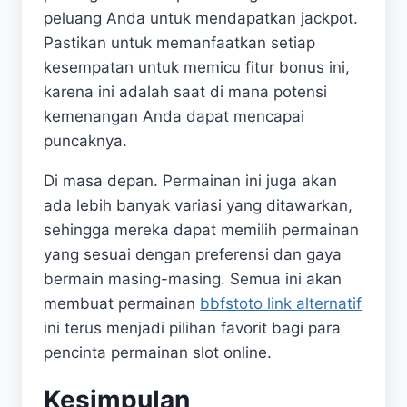
peluang Anda untuk mendapatkan jackpot.
Pastikan untuk memanfaatkan setiap
kesempatan untuk memicu fitur bonus ini,
karena ini adalah saat di mana potensi
kemenangan Anda dapat mencapai
puncaknya.
Di masa depan. Permainan ini juga akan
ada lebih banyak variasi yang ditawarkan,
sehingga mereka dapat memilih permainan
yang sesuai dengan preferensi dan gaya
bermain masing-masing. Semua ini akan
membuat permainan
bbfstoto link alternatif
ini terus menjadi pilihan favorit bagi para
pencinta permainan slot online.
Kesimpulan