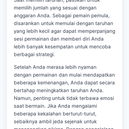
Saat memilih taruhan, pastikan untuk
memilih jumlah yang sesuai dengan
anggaran Anda. Sebagai pemain pemula,
disarankan untuk memulai dengan taruhan
yang lebih kecil agar dapat memperpanjang
sesi permainan dan memberi diri Anda
lebih banyak kesempatan untuk mencoba
berbagai strategi.
Setelah Anda merasa lebih nyaman
dengan permainan dan mulai mendapatkan
beberapa kemenangan, Anda dapat secara
bertahap meningkatkan taruhan Anda.
Namun, penting untuk tidak terbawa emosi
saat bermain. Jika Anda mengalami
beberapa kekalahan berturut-turut,
sebaiknya ambil jeda sejenak untuk