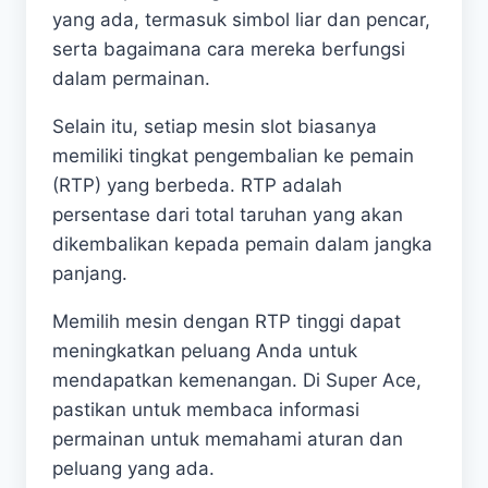
yang ada, termasuk simbol liar dan pencar,
serta bagaimana cara mereka berfungsi
dalam permainan.
Selain itu, setiap mesin slot biasanya
memiliki tingkat pengembalian ke pemain
(RTP) yang berbeda. RTP adalah
persentase dari total taruhan yang akan
dikembalikan kepada pemain dalam jangka
panjang.
Memilih mesin dengan RTP tinggi dapat
meningkatkan peluang Anda untuk
mendapatkan kemenangan. Di Super Ace,
pastikan untuk membaca informasi
permainan untuk memahami aturan dan
peluang yang ada.