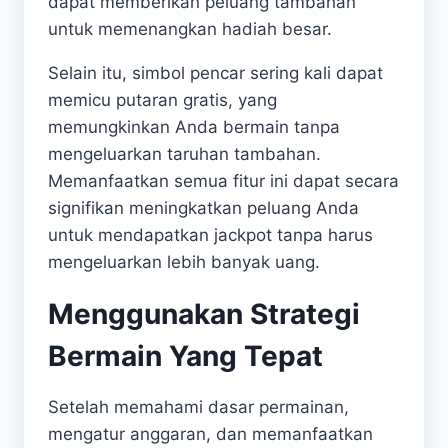
dapat memberikan peluang tambahan
untuk memenangkan hadiah besar.
Selain itu, simbol pencar sering kali dapat
memicu putaran gratis, yang
memungkinkan Anda bermain tanpa
mengeluarkan taruhan tambahan.
Memanfaatkan semua fitur ini dapat secara
signifikan meningkatkan peluang Anda
untuk mendapatkan jackpot tanpa harus
mengeluarkan lebih banyak uang.
Menggunakan Strategi
Bermain Yang Tepat
Setelah memahami dasar permainan,
mengatur anggaran, dan memanfaatkan