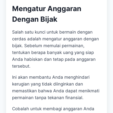
Mengatur Anggaran
Dengan Bijak
Salah satu kunci untuk bermain dengan
cerdas adalah mengatur anggaran dengan
bijak. Sebelum memulai permainan,
tentukan berapa banyak uang yang siap
Anda habiskan dan tetap pada anggaran
tersebut.
Ini akan membantu Anda menghindari
kerugian yang tidak diinginkan dan
memastikan bahwa Anda dapat menikmati
permainan tanpa tekanan finansial.
Cobalah untuk membagi anggaran Anda