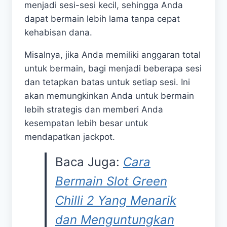
menjadi sesi-sesi kecil, sehingga Anda
dapat bermain lebih lama tanpa cepat
kehabisan dana.
Misalnya, jika Anda memiliki anggaran total
untuk bermain, bagi menjadi beberapa sesi
dan tetapkan batas untuk setiap sesi. Ini
akan memungkinkan Anda untuk bermain
lebih strategis dan memberi Anda
kesempatan lebih besar untuk
mendapatkan jackpot.
Baca Juga:
Cara
Bermain Slot Green
Chilli 2 Yang Menarik
dan Menguntungkan