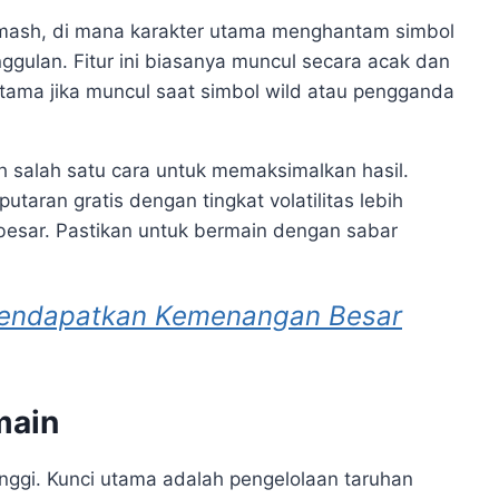
smash, di mana karakter utama menghantam simbol
gulan. Fitur ini biasanya muncul secara acak dan
ama jika muncul saat simbol wild atau pengganda
h salah satu cara untuk memaksimalkan hasil.
aran gratis dengan tingkat volatilitas lebih
 besar. Pastikan untuk bermain dengan sabar
Mendapatkan Kemenangan Besar
main
inggi. Kunci utama adalah pengelolaan taruhan