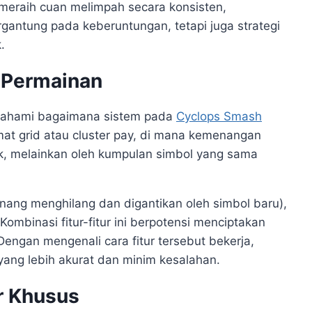
 meraih cuan melimpah secara konsisten,
gantung pada keberuntungan, tetapi juga strategi
.
 Permainan
mahami bagaimana sistem pada
Cyclops Smash
rmat grid atau cluster pay, di mana kemenangan
ik, melainkan oleh kumpulan simbol yang sama
menang menghilang dan digantikan oleh simbol baru),
ombinasi fitur-fitur ini berpotensi menciptakan
ngan mengenali cara fitur tersebut bekerja,
yang lebih akurat dan minim kesalahan.
r Khusus