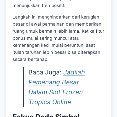
menunjukkan tren positif.
Langkah ini menghindarkan dari kerugian
besar di awal permainan dan memberikan
ruang untuk bermain lebih lama. Ketika fitur
bonus mulai sering muncul atau
kemenangan kecil mulai beruntun, saat
itulah taruhan lebih besar bisa diterapkan
secara bertahap.
Baca Juga:
Jadilah
Pemenang Besar
Dalam Slot Frozen
Tropics Online