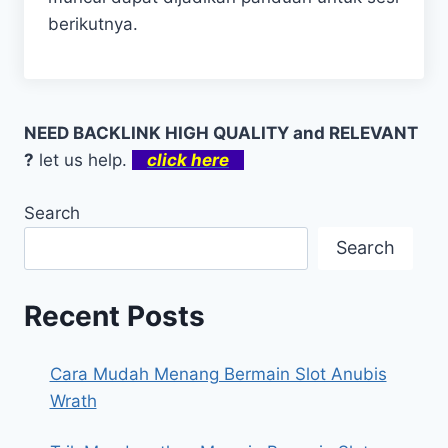
berikutnya.
NEED BACKLINK HIGH QUALITY and RELEVANT
?
let us help.
click here
Search
Search
Recent Posts
Cara Mudah Menang Bermain Slot Anubis
Wrath