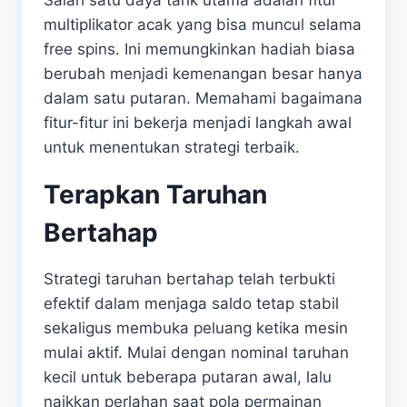
Salah satu daya tarik utama adalah fitur
multiplikator acak yang bisa muncul selama
free spins. Ini memungkinkan hadiah biasa
berubah menjadi kemenangan besar hanya
dalam satu putaran. Memahami bagaimana
fitur-fitur ini bekerja menjadi langkah awal
untuk menentukan strategi terbaik.
Terapkan Taruhan
Bertahap
Strategi taruhan bertahap telah terbukti
efektif dalam menjaga saldo tetap stabil
sekaligus membuka peluang ketika mesin
mulai aktif. Mulai dengan nominal taruhan
kecil untuk beberapa putaran awal, lalu
naikkan perlahan saat pola permainan