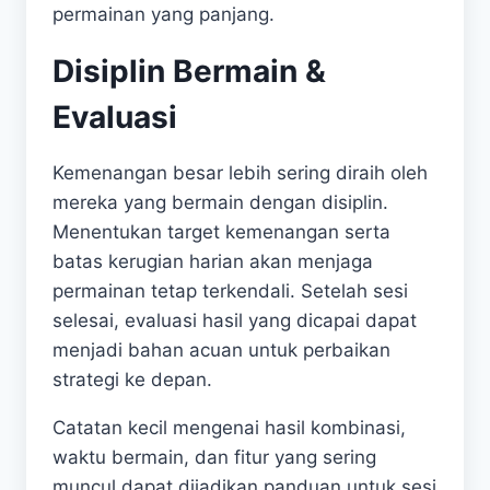
permainan yang panjang.
Disiplin Bermain &
Evaluasi
Kemenangan besar lebih sering diraih oleh
mereka yang bermain dengan disiplin.
Menentukan target kemenangan serta
batas kerugian harian akan menjaga
permainan tetap terkendali. Setelah sesi
selesai, evaluasi hasil yang dicapai dapat
menjadi bahan acuan untuk perbaikan
strategi ke depan.
Catatan kecil mengenai hasil kombinasi,
waktu bermain, dan fitur yang sering
muncul dapat dijadikan panduan untuk sesi