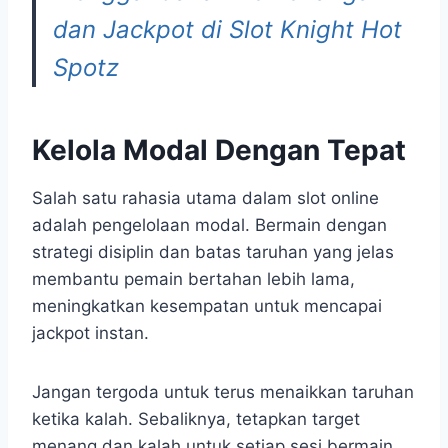
dan Jackpot di Slot Knight Hot
Spotz
Kelola Modal Dengan Tepat
Salah satu rahasia utama dalam slot online
adalah pengelolaan modal. Bermain dengan
strategi disiplin dan batas taruhan yang jelas
membantu pemain bertahan lebih lama,
meningkatkan kesempatan untuk mencapai
jackpot instan.
Jangan tergoda untuk terus menaikkan taruhan
ketika kalah. Sebaliknya, tetapkan target
menang dan kalah untuk setiap sesi bermain.