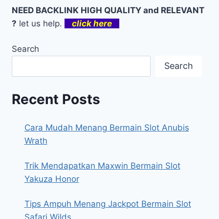
NEED BACKLINK HIGH QUALITY and RELEVANT
?
let us help.
click here
Search
Search
Recent Posts
Cara Mudah Menang Bermain Slot Anubis
Wrath
Trik Mendapatkan Maxwin Bermain Slot
Yakuza Honor
Tips Ampuh Menang Jackpot Bermain Slot
Safari Wilds