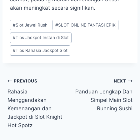
akan meningkat secara signifikan.
Post
#
Slot Jewel Rush
#
SLOT ONLINE FANTASI EPIK
Tags:
#
Tips Jackpot Instan di Slot
#
Tips Rahasia Jackpot Slot
Post
PREVIOUS
NEXT
Rahasia
Panduan Lengkap Dan
navigation
Menggandakan
Simpel Main Slot
Kemenangan dan
Running Sushi
Jackpot di Slot Knight
Hot Spotz