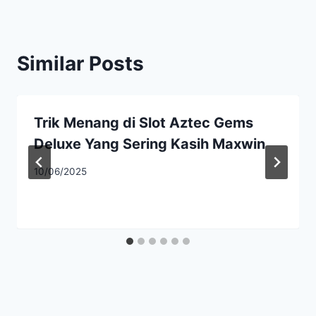
Similar Posts
Trik Menang di Slot Aztec Gems
Deluxe Yang Sering Kasih Maxwin
10/06/2025