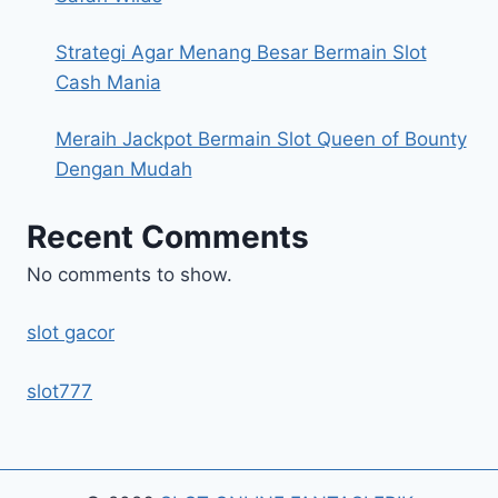
Strategi Agar Menang Besar Bermain Slot
Cash Mania
Meraih Jackpot Bermain Slot Queen of Bounty
Dengan Mudah
Recent Comments
No comments to show.
slot gacor
slot777