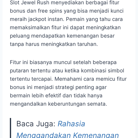
Slot Jewel Rush menyediakan berbagai fitur
bonus dan free spins yang bisa menjadi kunci
meraih jackpot instan. Pemain yang tahu cara
memaksimalkan fitur ini dapat meningkatkan
peluang mendapatkan kemenangan besar
tanpa harus meningkatkan taruhan.
Fitur ini biasanya muncul setelah beberapa
putaran tertentu atau ketika kombinasi simbol
tertentu tercapai. Memahami cara memicu fitur
bonus ini menjadi strategi penting agar
bermain lebih efektif dan tidak hanya
mengandalkan keberuntungan semata.
Baca Juga:
Rahasia
Menggandakan Kemenangan