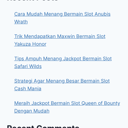
Cara Mudah Menang Bermain Slot Anubis
Wrath
Trik Mendapatkan Maxwin Bermain Slot
Yakuza Honor
Tips Ampuh Menang Jackpot Bermain Slot
Safari Wilds
Strategi Agar Menang Besar Bermain Slot
Cash Mania
Meraih Jackpot Bermain Slot Queen of Bounty
Dengan Mudah