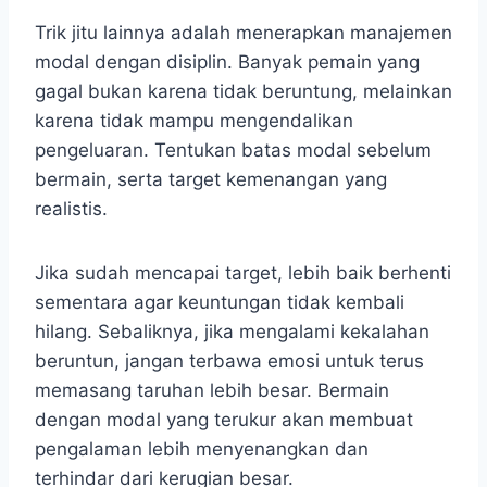
Trik jitu lainnya adalah menerapkan manajemen
modal dengan disiplin. Banyak pemain yang
gagal bukan karena tidak beruntung, melainkan
karena tidak mampu mengendalikan
pengeluaran. Tentukan batas modal sebelum
bermain, serta target kemenangan yang
realistis.
Jika sudah mencapai target, lebih baik berhenti
sementara agar keuntungan tidak kembali
hilang. Sebaliknya, jika mengalami kekalahan
beruntun, jangan terbawa emosi untuk terus
memasang taruhan lebih besar. Bermain
dengan modal yang terukur akan membuat
pengalaman lebih menyenangkan dan
terhindar dari kerugian besar.