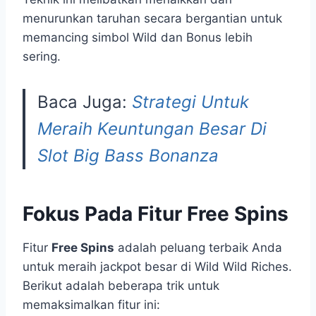
menurunkan taruhan secara bergantian untuk
memancing simbol Wild dan Bonus lebih
sering.
Baca Juga:
Strategi Untuk
Meraih Keuntungan Besar Di
Slot Big Bass Bonanza
Fokus Pada Fitur Free Spins
Fitur
Free Spins
adalah peluang terbaik Anda
untuk meraih jackpot besar di Wild Wild Riches.
Berikut adalah beberapa trik untuk
memaksimalkan fitur ini: