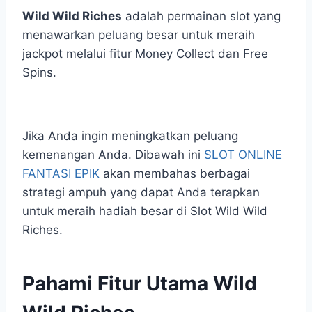
h
a
e
e
k
i
a
c
s
l
y
n
Wild Wild Riches
adalah permainan slot yang
t
e
s
e
p
e
menawarkan peluang besar untuk meraih
s
b
e
g
e
jackpot melalui fitur Money Collect dan Free
A
o
n
r
Spins.
p
o
g
a
p
k
e
m
r
Jika Anda ingin meningkatkan peluang
kemenangan Anda. Dibawah ini
SLOT ONLINE
FANTASI EPIK
akan membahas berbagai
strategi ampuh yang dapat Anda terapkan
untuk meraih hadiah besar di Slot Wild Wild
Riches.
Pahami Fitur Utama Wild