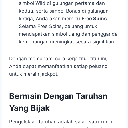
simbol Wild di gulungan pertama dan
kedua, serta simbol Bonus di gulungan
ketiga, Anda akan memicu
Free Spins
.
Selama Free Spins, peluang untuk
mendapatkan simbol uang dan pengganda
kemenangan meningkat secara signifikan.
Dengan memahami cara kerja fitur-fitur ini,
Anda dapat memanfaatkan setiap peluang
untuk meraih jackpot.
Bermain Dengan Taruhan
Yang Bijak
Pengelolaan taruhan adalah salah satu kunci