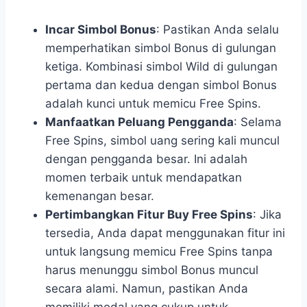
Incar Simbol Bonus
: Pastikan Anda selalu
memperhatikan simbol Bonus di gulungan
ketiga. Kombinasi simbol Wild di gulungan
pertama dan kedua dengan simbol Bonus
adalah kunci untuk memicu Free Spins.
Manfaatkan Peluang Pengganda
: Selama
Free Spins, simbol uang sering kali muncul
dengan pengganda besar. Ini adalah
momen terbaik untuk mendapatkan
kemenangan besar.
Pertimbangkan Fitur Buy Free Spins
: Jika
tersedia, Anda dapat menggunakan fitur ini
untuk langsung memicu Free Spins tanpa
harus menunggu simbol Bonus muncul
secara alami. Namun, pastikan Anda