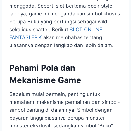
menggoda. Seperti slot bertema book-style
lainnya, game ini mengandalkan simbol khusus
berupa Buku yang berfungsi sebagai wild
sekaligus scatter. Berikut
SLOT ONLINE
FANTASI EPIK
akan membahas tentang
ulasannya dengan lengkap dan lebih dalam.
Pahami Pola dan
Mekanisme Game
Sebelum mulai bermain, penting untuk
memahami mekanisme permainan dan simbol-
simbol penting di dalamnya. Simbol dengan
bayaran tinggi biasanya berupa monster-
monster eksklusif, sedangkan simbol “Buku”