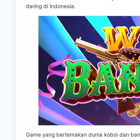
daring di Indonesia.
Game yang bertemakan dunia koboi dan band