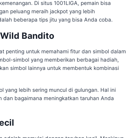
 kemenangan. Di situs 1001LIGA, pemain bisa
gan peluang meraih jackpot yang lebih
alah beberapa tips jitu yang bisa Anda coba.
 Wild Bandito
at penting untuk memahami fitur dan simbol dalam
simbol-simbol yang memberikan berbagai hadiah,
kan simbol lainnya untuk membentuk kombinasi
 yang lebih sering muncul di gulungan. Hal ini
n dan bagaimana meningkatkan taruhan Anda
ecil