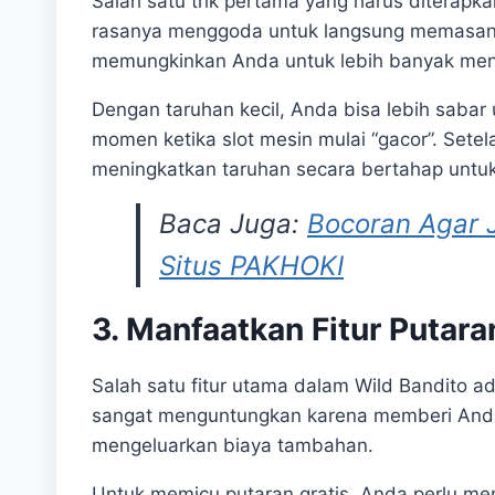
Salah satu trik pertama yang harus diterapk
rasanya menggoda untuk langsung memasang 
memungkinkan Anda untuk lebih banyak men
Dengan taruhan kecil, Anda bisa lebih sab
momen ketika slot mesin mulai “gacor”. Set
meningkatkan taruhan secara bertahap unt
Baca Juga:
Bocoran Agar 
Situs PAKHOKI
3. Manfaatkan Fitur Putara
Salah satu fitur utama dalam Wild Bandito adal
sangat menguntungkan karena memberi Anda
mengeluarkan biaya tambahan.
Untuk memicu putaran gratis, Anda perlu me