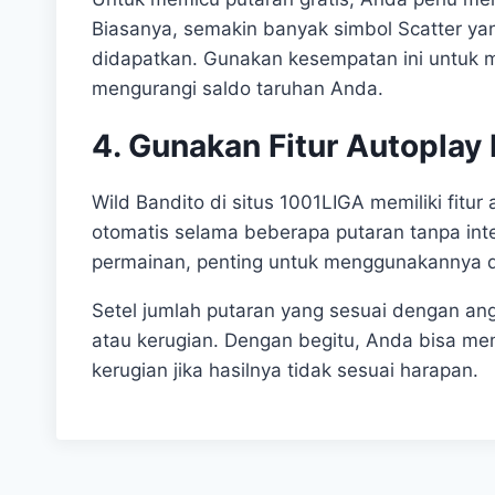
Biasanya, semakin banyak simbol Scatter ya
didapatkan. Gunakan kesempatan ini untuk
mengurangi saldo taruhan Anda.
4. Gunakan Fitur Autoplay
Wild Bandito di situs 1001LIGA memiliki fitu
otomatis selama beberapa putaran tanpa int
permainan, penting untuk menggunakannya d
Setel jumlah putaran yang sesuai dengan a
atau kerugian. Dengan begitu, Anda bisa m
kerugian jika hasilnya tidak sesuai harapan.