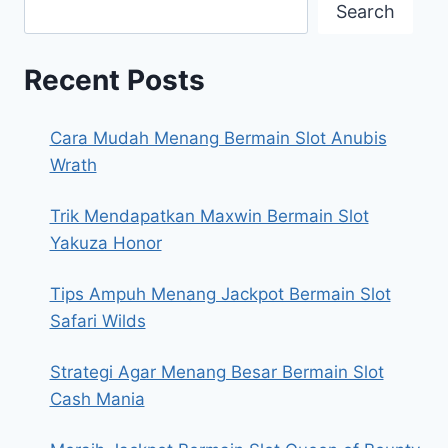
Search
Recent Posts
Cara Mudah Menang Bermain Slot Anubis
Wrath
Trik Mendapatkan Maxwin Bermain Slot
Yakuza Honor
Tips Ampuh Menang Jackpot Bermain Slot
Safari Wilds
Strategi Agar Menang Besar Bermain Slot
Cash Mania