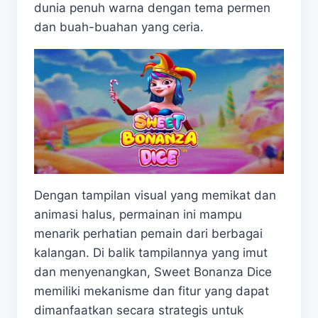
dunia penuh warna dengan tema permen
dan buah-buahan yang ceria.
Dengan tampilan visual yang memikat dan
animasi halus, permainan ini mampu
menarik perhatian pemain dari berbagai
kalangan. Di balik tampilannya yang imut
dan menyenangkan, Sweet Bonanza Dice
memiliki mekanisme dan fitur yang dapat
dimanfaatkan secara strategis untuk