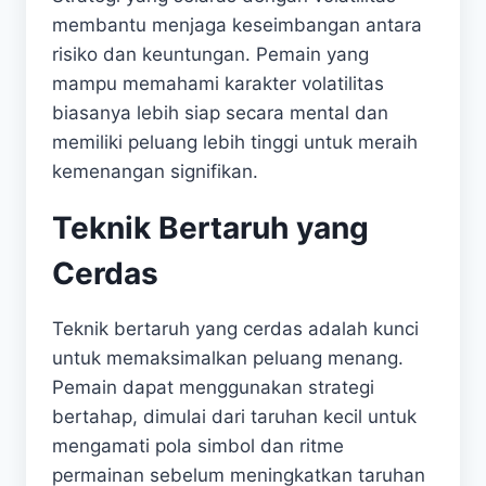
membantu menjaga keseimbangan antara
risiko dan keuntungan. Pemain yang
mampu memahami karakter volatilitas
biasanya lebih siap secara mental dan
memiliki peluang lebih tinggi untuk meraih
kemenangan signifikan.
Teknik Bertaruh yang
Cerdas
Teknik bertaruh yang cerdas adalah kunci
untuk memaksimalkan peluang menang.
Pemain dapat menggunakan strategi
bertahap, dimulai dari taruhan kecil untuk
mengamati pola simbol dan ritme
permainan sebelum meningkatkan taruhan