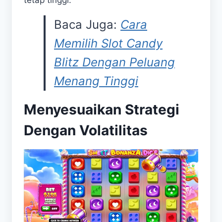
tetap tinggi.
Baca Juga:
Cara
Memilih Slot Candy
Blitz Dengan Peluang
Menang Tinggi
Menyesuaikan Strategi
Dengan Volatilitas