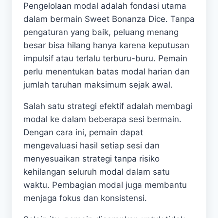
Pengelolaan modal adalah fondasi utama
dalam bermain Sweet Bonanza Dice. Tanpa
pengaturan yang baik, peluang menang
besar bisa hilang hanya karena keputusan
impulsif atau terlalu terburu-buru. Pemain
perlu menentukan batas modal harian dan
jumlah taruhan maksimum sejak awal.
Salah satu strategi efektif adalah membagi
modal ke dalam beberapa sesi bermain.
Dengan cara ini, pemain dapat
mengevaluasi hasil setiap sesi dan
menyesuaikan strategi tanpa risiko
kehilangan seluruh modal dalam satu
waktu. Pembagian modal juga membantu
menjaga fokus dan konsistensi.