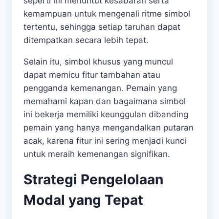
seperti ini menuntut kesabaran serta
kemampuan untuk mengenali ritme simbol
tertentu, sehingga setiap taruhan dapat
ditempatkan secara lebih tepat.
Selain itu, simbol khusus yang muncul
dapat memicu fitur tambahan atau
pengganda kemenangan. Pemain yang
memahami kapan dan bagaimana simbol
ini bekerja memiliki keunggulan dibanding
pemain yang hanya mengandalkan putaran
acak, karena fitur ini sering menjadi kunci
untuk meraih kemenangan signifikan.
Strategi Pengelolaan
Modal yang Tepat