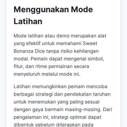
Menggunakan Mode
Latihan
Mode latihan atau demo merupakan alat
yang efektif untuk memahami Sweet
Bonanza Dice tanpa risiko kehilangan
modal. Pemain dapat mengenal simbol,
fitur, dan ritme permainan secara
menyeluruh melalui mode ini.
Latihan memungkinkan pemain mencoba
berbagai strategi dan pendekatan taruhan
untuk menemukan yang paling sesuai
dengan gaya bermain masing-masing. Dari
pengalaman ini, strategi optimal dapat
dibentuk sebelum diterapkan pada