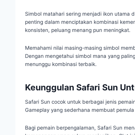
Simbol matahari sering menjadi ikon utama d
penting dalam menciptakan kombinasi kemena
konsisten, peluang menang pun meningkat.
Memahami nilai masing-masing simbol memb
Dengan mengetahui simbol mana yang paling
menunggu kombinasi terbaik.
Keunggulan Safari Sun Un
Safari Sun cocok untuk berbagai jenis pema
Gameplay yang sederhana membuat pemula c
Bagi pemain berpengalaman, Safari Sun mena