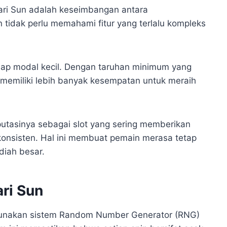
fari Sun adalah keseimbangan antara
idak perlu memahami fitur yang terlalu kompleks
hadap modal kecil. Dengan taruhan minimum yang
 memiliki lebih banyak kesempatan untuk meraih
eputasinya sebagai slot yang sering memberikan
onsisten. Hal ini membuat pemain merasa tetap
iah besar.
ari Sun
nggunakan sistem Random Number Generator (RNG)