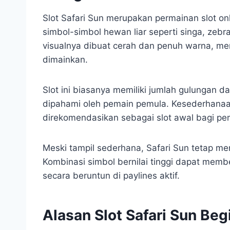
Slot Safari Sun merupakan permainan slot on
simbol-simbol hewan liar seperti singa, zebr
visualnya dibuat cerah dan penuh warna, m
dimainkan.
Slot ini biasanya memiliki jumlah gulungan d
dipahami oleh pemain pemula. Kesederhanaan
direkomendasikan sebagai slot awal bagi pe
Meski tampil sederhana, Safari Sun tetap m
Kombinasi simbol bernilai tinggi dapat memb
secara beruntun di paylines aktif.
Alasan Slot Safari Sun Beg