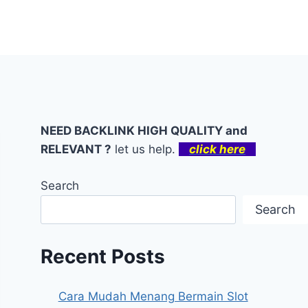
NEED BACKLINK HIGH QUALITY and
RELEVANT ?
let us help.
click here
Search
Search
Recent Posts
Cara Mudah Menang Bermain Slot