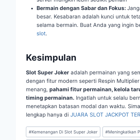
Bermain dengan Sabar dan Fokus:
Jang
besar. Kesabaran adalah kunci untuk te
selama bermain. Buat Anda yang ingin b
slot
.
Kesimpulan
Slot Super Joker
adalah permainan yang sem
dengan fitur modern seperti Respin Multiplie
menang,
pahami fitur permainan, kelola tar
timing permainan.
Ingatlah untuk selalu be
menetapkan batasan modal dan waktu. Simak d
lengkap hanya di
JUARA SLOT JACKPOT TE
Post
#
Kemenangan Di Slot Super Joker
#
Meningkatkan 
Tags: