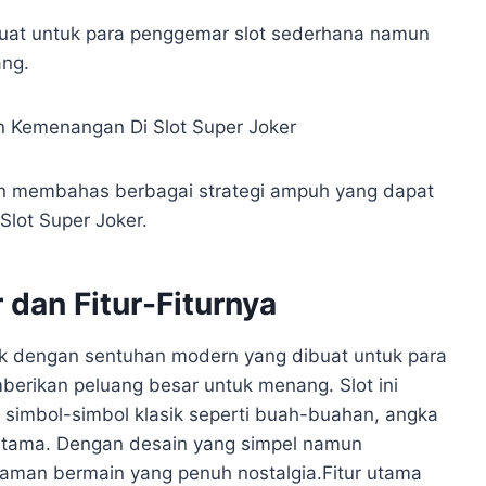
uat untuk para penggemar slot sederhana namun
ang.
 membahas berbagai strategi ampuh yang dapat
Slot Super Joker.
 dan Fitur-Fiturnya
ik dengan sentuhan modern yang dibuat untuk para
erikan peluang besar untuk menang. Slot ini
simbol-simbol klasik seperti buah-buahan, angka
l utama. Dengan desain yang simpel namun
man bermain yang penuh nostalgia.
Fitur utama