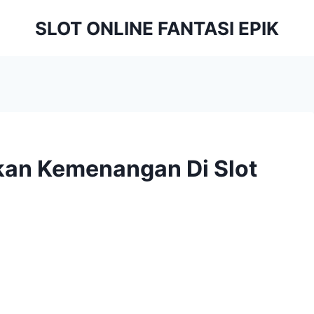
SLOT ONLINE FANTASI EPIK
an Kemenangan Di Slot