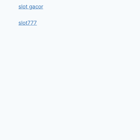
slot gacor
slot777