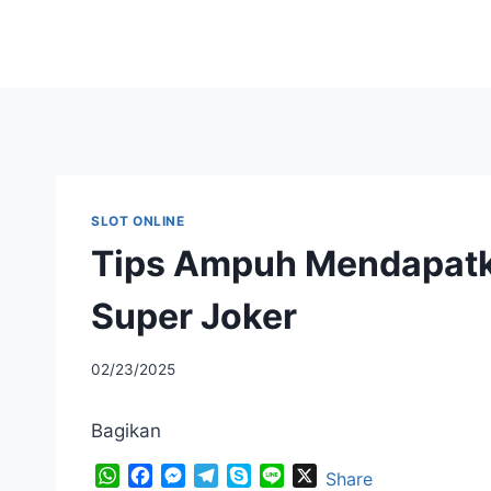
Skip
to
content
SLOT ONLINE
Tips Ampuh Mendapatk
Super Joker
02/23/2025
Bagikan
W
F
M
T
S
L
X
Share