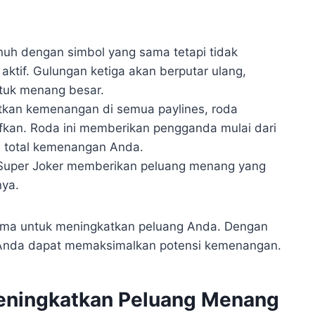
nuh dengan simbol yang sama tetapi tidak
aktif. Gulungan ketiga akan berputar ulang,
tuk menang besar.
tkan kemenangan di semua paylines, roda
ifkan. Roda ini memberikan pengganda mulai dari
n total kemenangan Anda.
 Super Joker memberikan peluang menang yang
nya.
rtama untuk meningkatkan peluang Anda. Dengan
, Anda dapat memaksimalkan potensi kemenangan.
Meningkatkan Peluang Menang