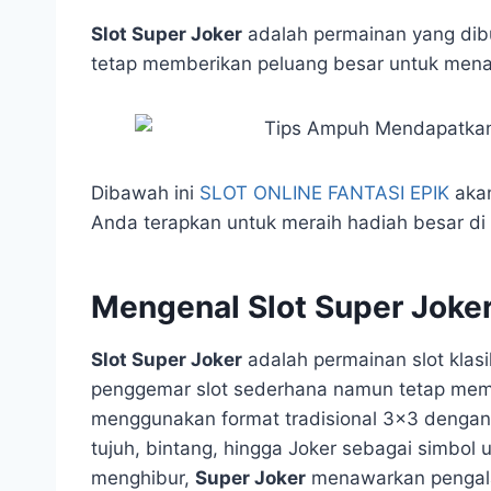
h
a
e
e
k
i
a
c
s
l
y
n
Slot Super Joker
adalah permainan yang dib
t
e
s
e
p
e
tetap memberikan peluang besar untuk men
s
b
e
g
e
A
o
n
r
p
o
g
a
p
k
e
m
r
Dibawah ini
SLOT ONLINE FANTASI EPIK
akan
Anda terapkan untuk meraih hadiah besar di 
Mengenal Slot Super Joker
Slot Super Joker
adalah permainan slot klas
penggemar slot sederhana namun tetap memb
menggunakan format tradisional 3×3 dengan 
tujuh, bintang, hingga Joker sebagai simbo
menghibur,
Super Joker
menawarkan pengala