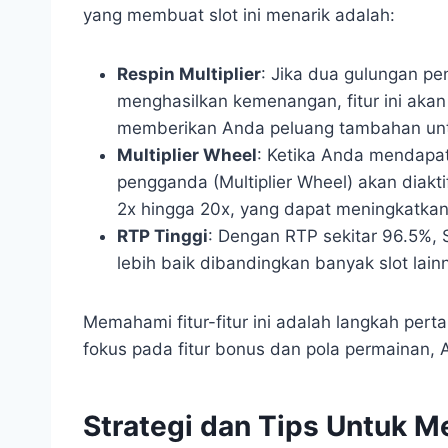
yang membuat slot ini menarik adalah:
Respin Multiplier
: Jika dua gulungan pe
menghasilkan kemenangan, fitur ini akan 
memberikan Anda peluang tambahan un
Multiplier Wheel
: Ketika Anda mendapa
pengganda (Multiplier Wheel) akan diakt
2x hingga 20x, yang dapat meningkatka
RTP Tinggi
: Dengan RTP sekitar 96.5%,
lebih baik dibandingkan banyak slot lain
Memahami fitur-fitur ini adalah langkah pe
fokus pada fitur bonus dan pola permainan
Strategi dan Tips Untuk 