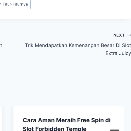
 Fitur-Fiturnya
NEXT
t
Trik Mendapatkan Kemenangan Besar Di Slot
Extra Juicy
Cara Aman Meraih Free Spin di
Slot Forbidden Temple